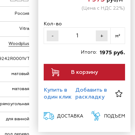
(Цена с НДС 22%)
Россия
Кол-во
Vitra
м²
-
+
Woodplus
Итого:
1975 руб.
9242R0001VTE0
В корзину
матовый
матовая
Купить в
Добавить в
один клик
раскладку
рямоугольная
ДОСТАВКА
ПОДЪЕМ
для ванной
под дерево