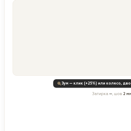
Зум — клик (+25%) или колесо, дв
Затирка
—
, шов
2 м