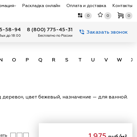
рмация
Раскладка онлайн
Оплата и доставка
Контакты
0
0
0
75-58-94
8 (800) 775-45-31
Заказать звонок
 Вых до 18:00
Бесплатно по России
N
O
P
Q
R
S
T
U
V
W
X
д дерево», цвет бежевый, назначение — для ванной.
1 975
ять
руб/м²