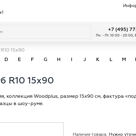
Инфо
к1
+7 (495) 7
Пн. - Пт. 10:00 - 20:00,
 R10 15x90
D
E
F
G
H
I
J
K
L
M
уб R10 15x90
я, коллекция Woodplus, размер 15х90 см, фактура «по
разцы в шоу-руме.
Наличие товара:
Нужно уточн