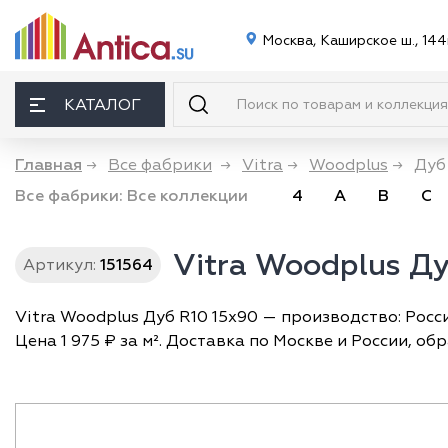
Москва, Каширское ш., 144
КАТАЛОГ
Главная
→
Все фабрики
→
Vitra
→
Woodplus
→
Дуб
Все фабрики:
Все коллекции
4
A
B
C
Vitra Woodplus Д
Артикул:
151564
Vitra Woodplus Дуб R10 15x90 — производство: Росси
Цена 1 975 ₽ за м². Доставка по Москве и России, об