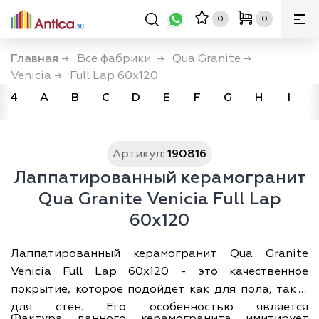
0
0
Главная
→
Все фабрики
→
Qua Granite
→
Venicia
→
Full Lap 60x120
4
A
B
C
D
E
F
G
H
I
Артикул:
190816
Лаппатированный керамогранит
Qua Granite Venicia Full Lap
60x120
Лаппатированный керамогранит Qua Granite
Venicia Full Lap 60x120 - это качественное
покрытие, которое подойдет как для пола, так и
для стен. Его особенностью является
Фактура данного керамогранита имитирует