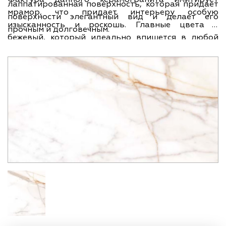
лаппатированная поверхность, которая придает
мрамор, что придает интерьеру особую
поверхности элегантный вид и делает его
изысканность и роскошь. Главные цвета -
прочным и долговечным.
бежевый, который идеально впишется в любой
стиль оформления помещения. Размер плитки
составляет 60х120 см, что делает ее
универсальной и позволяет использовать ее как
на больших поверхностях, так и на небольших
участках.