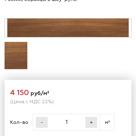
4 150
руб/м²
(Цена с НДС 22%)
Кол-во
м²
-
+