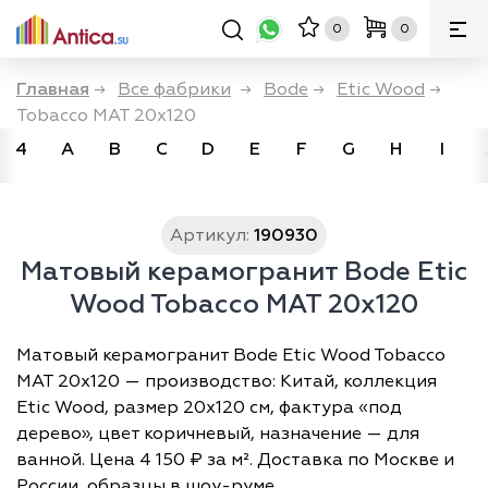
0
0
Главная
→
Все фабрики
→
Bode
→
Etic Wood
→
Tobacco MAT 20x120
4
A
B
C
D
E
F
G
H
I
Артикул:
190930
Матовый керамогранит Bode Etic
Wood Tobacco MAT 20x120
Матовый керамогранит Bode Etic Wood Tobacco
MAT 20x120 — производство: Китай, коллекция
Etic Wood, размер 20х120 см, фактура «под
дерево», цвет коричневый, назначение — для
ванной. Цена 4 150 ₽ за м². Доставка по Москве и
России, образцы в шоу-руме.