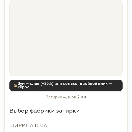
Зум — клик (+25%) или колесо, двойной клик —
сброс
Затирка
—
, шов
2 мм
Выбор фабрики затирки
ШИРИНА ШВА