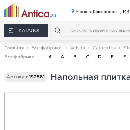
Москва, Каширское ш., 144
КАТАЛОГ
Главная
→
Все фабрики
→
Velsaa
→
Calacatta
→
St
Все фабрики:
4
A
B
C
D
E
F
Напольная плитка 
Артикул:
192881