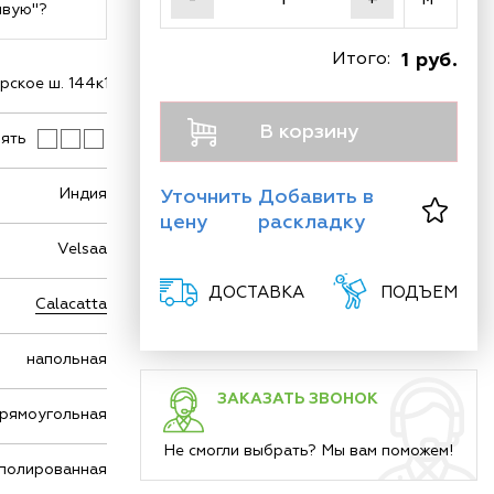
ивую"?
Итого:
1 руб.
ское ш. 144к1
В корзину
ять
Индия
Уточнить
Добавить в
цену
раскладку
Velsaa
ДОСТАВКА
ПОДЪЕМ
Calacatta
напольная
ЗАКАЗАТЬ ЗВОНОК
рямоугольная
Не смогли выбрать? Мы вам поможем!
полированная