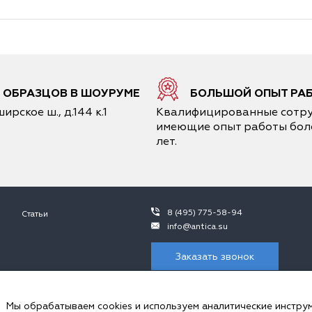
0 ОБРАЗЦОВ В ШОУРУМЕ
БОЛЬШОЙ ОПЫТ РА
ирское ш., д.144 к.1
Квалифицированные сотру
имеющие опыт работы боле
лет.
8 (495) 775-58-94
Статьи
info@antica.su
Заказать звонок
 не является публичной офертой, в контексте положений ч.2 ст. 437 ГК 
ния просьба обращаться к сотрудникам ООО «Антика».
Мы обрабатываем cookies и используем аналитические инстру