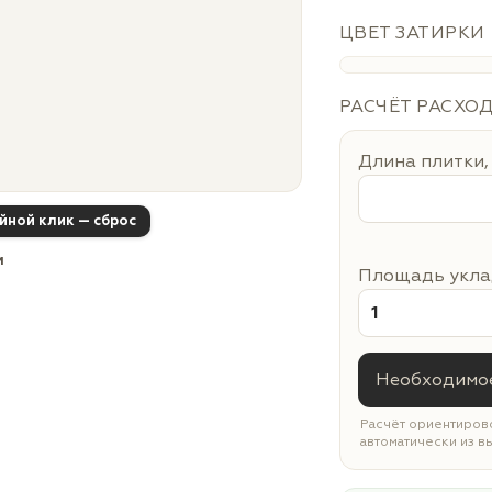
ЦВЕТ ЗАТИРКИ
РАСЧЁТ РАСХО
Длина плитки,
ойной клик — сброс
м
Площадь уклад
Необходимое
Расчёт ориентирово
автоматически из в