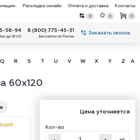
рмация
Раскладка онлайн
Оплата и доставка
Контакты
0
0
0
75-58-94
8 (800) 775-45-31
Заказать звонок
 Вых до 18:00
Бесплатно по России
Q
R
S
T
U
V
W
X
Y
Z
А -
va 60x120
ра
Цена уточняется
АЦИЯ
Кол-во
м²
-
+