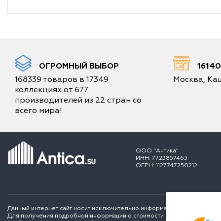
ОГРОМНЫЙ ВЫБОР
1614
168339 товаров в 17349
Москва, Каш
коллекциях от 677
производителей из 22 стран со
всего мира!
ООО "Антика"
ИНН: 7723857463
ОГРН: 1127747250212
Данный интернет сайт носит исключительно информационный характер и
Для получения подробной информации о стоимости и сроках выполне