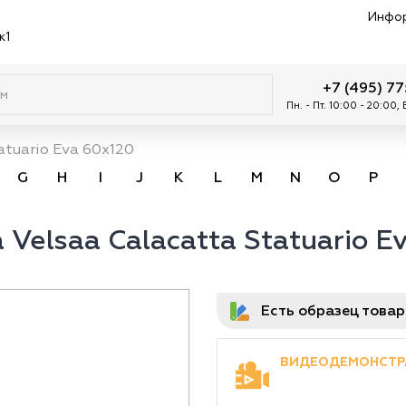
Инфо
к1
+7 (495) 7
Пн. - Пт. 10:00 - 20:00,
atuario Eva 60x120
G
H
I
J
K
L
M
N
O
P
Velsaa Calacatta Statuario E
Есть образец това
ВИДЕОДЕМОНСТР