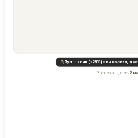
Зум — клик (+25%) или колесо, дв
Затирка
—
, шов
2 м