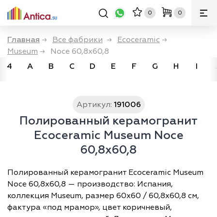
0
0
Главная
→
Все фабрики
→
Ecoceramic
→
Museum
→
Noce 60,8x60,8
4
A
B
C
D
E
F
G
H
I
Артикул:
191006
Полированный керамогранит
Ecoceramic Museum Noce
60,8x60,8
Полированный керамогранит Ecoceramic Museum
Noce 60,8x60,8 — производство: Испания,
коллекция Museum, размер 60х60 / 60,8х60,8 см,
фактура «под мрамор», цвет коричневый,