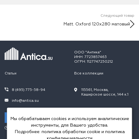
Следующий товар
Matt. Oxford 120х280 матовый
ООО "Антика"
ИНН: 7723857463
ОГРН: 1127747250212
Статьи
Все коллекции
8 (495) 775-58-94
115561, Москва,
Каширское шоссе, 144 к.1
info@antica.su
Заказать звонок
Мы обрабатываем cookies и используем аналитические
инструменты, для Вашего удобства.
Режим работы:
Подробнее:
политика обработки cookie
и
политика
Пн.-Пт. 10.00-20.00,
Сб.-Вс. 10.00-18.00
конфиденциальности