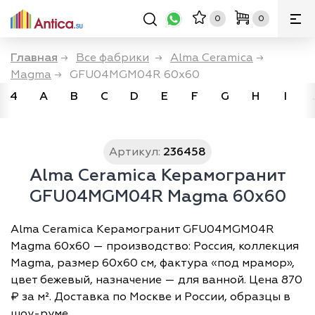
0
0
Главная
→
Все фабрики
→
Alma Ceramica
→
Magma
→
GFU04MGM04R 60х60
4
A
B
C
D
E
F
G
H
I
Артикул:
236458
Alma Ceramica Керамогранит
GFU04MGM04R Magma 60х60
Alma Ceramica Керамогранит GFU04MGM04R
Magma 60х60 — производство: Россия, коллекция
Magma, размер 60х60 см, фактура «под мрамор»,
цвет бежевый, назначение — для ванной. Цена 870
₽ за м². Доставка по Москве и России, образцы в
шоу-руме.