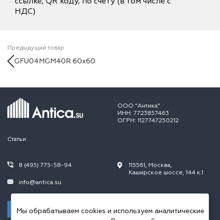
ссылке, QR коду, по счёту (в том числе с
НДС)
Предыдущий товар
GFU04MGM40R 60х60
ООО "Антика"
ИНН: 7723857463
ОГРН: 1127747250212
Статьи
8 (495) 775-58-94
115561, Москва,
Каширское шоссе, 144 к.1
info@antica.su
Заказать звонок
Мы обрабатываем cookies и используем аналитические