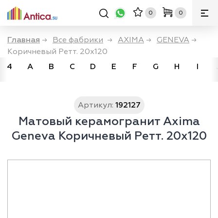
0
0
Главная
→
Все фабрики
→
AXIMA
→
GENEVA
→
Коричневый Ретт. 20x120
4
A
B
C
D
E
F
G
H
I
Артикул:
192127
Матовый керамогранит Axima
Geneva Коричневый Ретт. 20x120