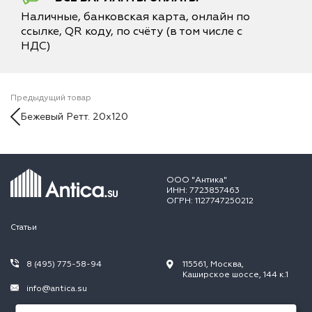
Наличные, банковская карта, онлайн по
ссылке, QR коду, по счёту (в том числе с
НДС)
Предыдущий товар
Бежевый Ретт. 20x120
ООО "Антика"
ИНН: 7723857463
ОГРН: 1127747250212
Статьи
8 (495) 775-58-94
115561, Москва,
Каширское шоссе, 144 к.1
info@antica.su