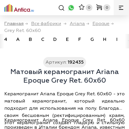
0
0
Главная
→
Все фабрики
→
Ariana
→
Epoque
→
Grey Ret. 60x60
4
A
B
C
D
E
F
G
H
I
Артикул:
192435
Матовый керамогранит Ariana
Epoque Grey Ret. 60x60
Керамогранит Ariana Epoque Grey Ret. 60x60 - это
матовый керамогранит, который идеально
подходит для использования на полу. Благодаря
своим бесшовным (ректифицированным) краям,
Керамогранит Ariana Epoque Grey Ret. 60x60
этот керамогранит создает гладкую и стильную
произведен в Италии брендом Ariana, известным