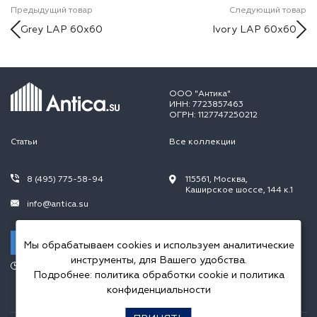
Предыдущий товар
Следующий товар
Grey LAP 60x60
Ivory LAP 60x60
ООО "Антика"
ИНН: 7723857463
ОГРН: 1127747250212
Статьи
Все коллекции
8 (495) 775-58-94
115561, Москва,
Каширское шоссе, 144 к.1
info@antica.su
Заказать звонок
Мы обрабатываем cookies и используем аналитические
инструменты, для Вашего удобства.
Режим работы:
Подробнее:
политика обработки cookie
и
политика
Пн.-Пт. 10.00-20.00,
Сб.-Вс. 10.00-18.00
конфиденциальности