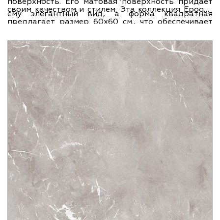
поверхность. Его матовая поверхность придает
своим качеством и стилем. Эта коллекция Epoque
ему элегантный вид, а форма квадратная
предлагает размер 60х60 см., что обеспечивает
обеспечивает простоту монтажа и использования.
достаточно пространства для создания
Фактура под мрамор добавляет шик и роскошь в
эффектного и уникального дизайна. Ширина и
любое помещение. Основные цвета этого
длина каждой плитки составляют 60 см., что
керамогранита - серые оттенки, что создает
делает этот керамогранит идеальным выбором
нейтральную и универсальную палитру,
для больших или маленьких помещений. Создайте
подходящую для различных интерьеров.
роскошный и элегантный интерьер с помощью
керамогранита Ariana Epoque Grey Ret. 60x60.