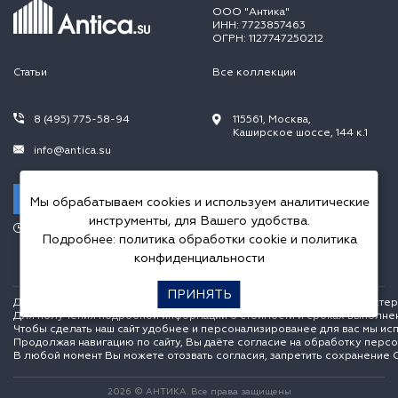
ООО "Антика"
ИНН: 7723857463
ОГРН: 1127747250212
Статьи
Все коллекции
8 (495) 775-58-94
115561, Москва,
Каширское шоссе, 144 к.1
info@antica.su
Заказать звонок
Мы обрабатываем cookies и используем аналитические
инструменты, для Вашего удобства.
Режим работы:
Подробнее:
политика обработки cookie
и
политика
Пн.-Пт. 10.00-20.00,
Сб.-Вс. 10.00-18.00
конфиденциальности
ПРИНЯТЬ
Данный интернет сайт носит исключительно информационный характер и
Для получения подробной информации о стоимости и сроках выполне
Чтобы сделать наш сайт удобнее и персонализированее для вас мы ис
Продолжая навигацию по сайту, Вы даёте согласие на обработку перс
В любой момент Вы можете отозвать согласия, запретить сохранение C
2026 © АНТИКА. Все права защищены