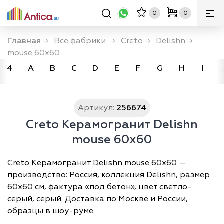
0
0
Главная
→
Все фабрики
→
Creto
→
Delishn
→
mouse 60х60
4
A
B
C
D
E
F
G
H
I
Артикул:
256674
Creto Керамогранит Delishn
mouse 60х60
Creto Керамогранит Delishn mouse 60х60 —
производство: Россия, коллекция Delishn, размер
60х60 см, фактура «под бетон», цвет светло-
серый, серый. Доставка по Москве и России,
образцы в шоу-руме.