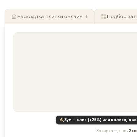
Раскладка плитки онлайн
↓
Подбор зат
Зум — клик (+25%) или колесо, дв
Затирка
—
, шов
2 м