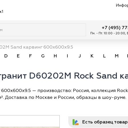
Инфо
к1
+7 (495) 7
Пн. - Пт. 10:00 - 20:00,
02M Sand карвинг 600х600x9.5
D
E
F
G
H
I
J
K
L
M
гранит D60202M Rock Sand к
600х600x9.5 — производство: Россия, коллекция Rock,
м². Доставка по Москве и России, образцы в шоу-руме.
Есть образец това