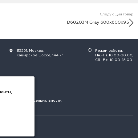
Следующий товар
D60203M Gray 600х600x9.5
115561, Москва,
Режим работы:
Каширское шоссе, 144 к.1
Пн.-Пт. 10.00-20.00,
Сб.-Вс. 10.00-18.00
РФ.
менты,
с
политикой конфиденциальности
.