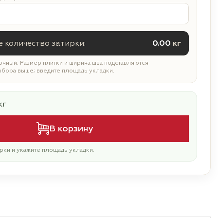
 количество затирки:
0.00
кг
чный. Размер плитки и ширина шва подставляются
ыбора выше; введите площадь укладки.
кг
В корзину
рки и укажите площадь укладки.