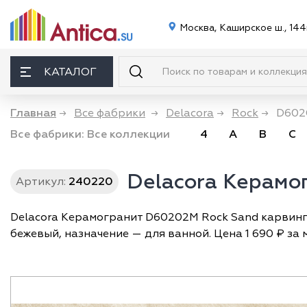
Москва, Каширское ш., 144
КАТАЛОГ
Главная
→
Все фабрики
→
Delacora
→
Rock
→
D602
Все фабрики:
Все коллекции
4
A
B
C
Delacora Керамо
Артикул:
240220
Delacora Керамогранит D60202M Rock Sand карвинг 
бежевый, назначение — для ванной. Цена 1 690 ₽ за 