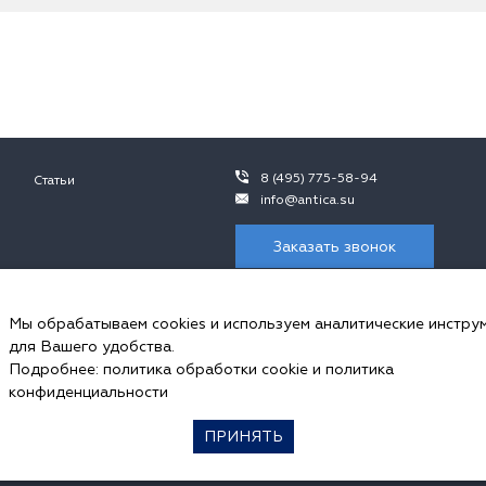
8 (495) 775-58-94
Статьи
info@antica.su
Заказать звонок
 не является публичной офертой, в контексте положений ч.2 ст. 437 ГК 
ния просьба обращаться к сотрудникам ООО «Антика».
Мы обрабатываем cookies и используем аналитические инстру
пользуем cookies и аналитические инструменты.
для Вашего удобства.
ональных данных и соглашаетесь с
политикой обработки Сookie-файлов
, 
Подробнее:
политика обработки cookie
и
политика
ookie в настройках своего браузера.
конфиденциальности
ПРИНЯТЬ