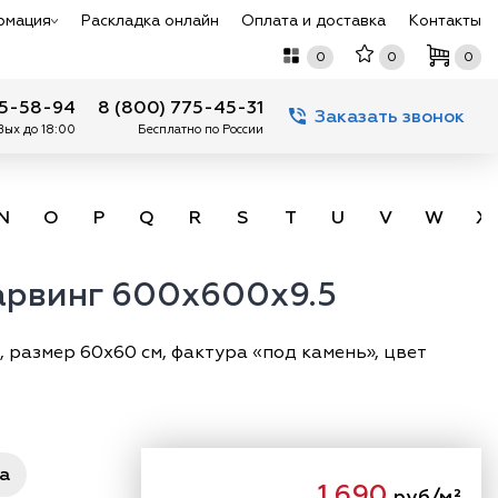
рмация
Раскладка онлайн
Оплата и доставка
Контакты
0
0
0
75-58-94
8 (800) 775-45-31
Заказать звонок
 Вых до 18:00
Бесплатно по России
N
O
P
Q
R
S
T
U
V
W
X
арвинг 600х600x9.5
 размер 60х60 см, фактура «под камень», цвет
ра
1 690
руб/м²