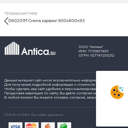
Предыдущий товар
D60201M Crema карвинг 600х600x9.5
ООО "Антика"
ИНН: 7723857463
ОГРН: 1127747250212
Данный интернет сайт носит исключительно информационный характер и
Для получения подробной информации о стоимости и сроках выполне
Чтобы сделать наш сайт удобнее и персонализированее для вас мы ис
Продолжая навигацию по сайту, Вы даёте согласие на обработку перс
В любой момент Вы можете отозвать согласия, запретить сохранение C
2026 © АНТИКА. Все права защищены