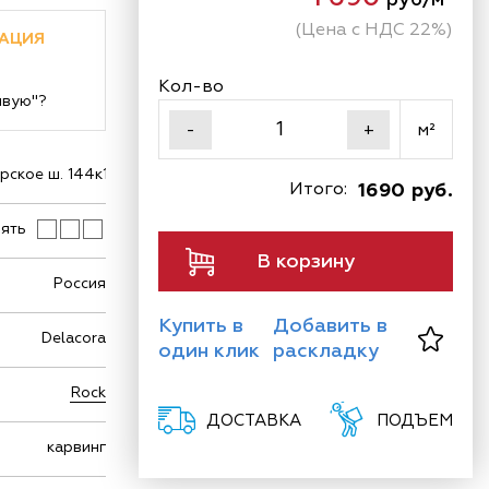
(Цена с НДС 22%)
АЦИЯ
Кол-во
ивую"?
м²
-
+
ское ш. 144к1
Итого:
1690 руб.
ять
В корзину
Россия
Купить в
Добавить в
Delacora
один клик
раскладку
Rock
ДОСТАВКА
ПОДЪЕМ
карвинг