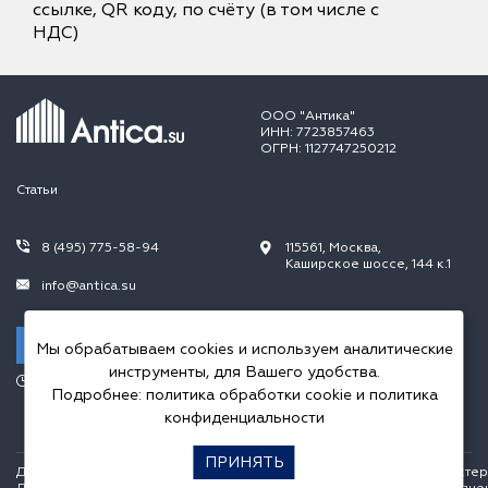
ссылке, QR коду, по счёту (в том числе с
НДС)
ООО "Антика"
ИНН: 7723857463
ОГРН: 1127747250212
Статьи
8 (495) 775-58-94
115561, Москва,
Каширское шоссе, 144 к.1
info@antica.su
Заказать звонок
Мы обрабатываем cookies и используем аналитические
инструменты, для Вашего удобства.
Режим работы:
Подробнее:
политика обработки cookie
и
политика
Пн.-Пт. 10.00-20.00,
Сб.-Вс. 10.00-18.00
конфиденциальности
ПРИНЯТЬ
Данный интернет сайт носит исключительно информационный характер и