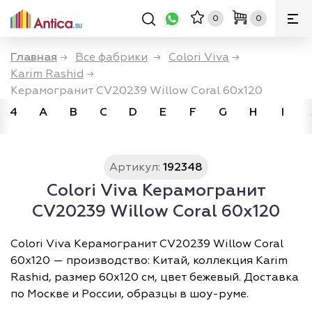
0
0
Главная
→
Все фабрики
→
Colori Viva
→
Karim Rashid
→
Керамогранит CV20239 Willow Coral 60х120
4
A
B
C
D
E
F
G
H
I
Артикул:
192348
Colori Viva Керамогранит
CV20239 Willow Coral 60х120
Colori Viva Керамогранит CV20239 Willow Coral
60х120 — производство: Китай, коллекция Karim
Rashid, размер 60х120 см, цвет бежевый. Доставка
по Москве и России, образцы в шоу-руме.