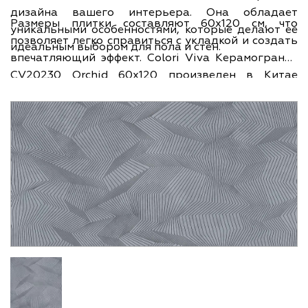
дизайна вашего интерьера. Она обладает
Размеры плитки составляют 60х120 см, что
уникальными особенностями, которые делают ее
позволяет легко справиться с укладкой и создать
идеальным выбором для пола и стен.
впечатляющий эффект. Colori Viva Керамогранит
CV20230 Orchid 60х120 произведен в Китае
брендом Colori Viva, известным своим качеством и
надежностью. Эта модель входит в коллекцию
Karim Rashid, которая предлагает уникальные
дизайны и инновационные решения для вашего
интерьера.