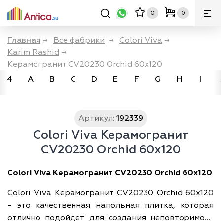
0
0
Главная
→
Все фабрики
→
Colori Viva
→
Karim Rashid
→
Керамогранит CV20230 Orchid 60х120
4
A
B
C
D
E
F
G
H
I
Артикул:
192339
Colori Viva Керамогранит
CV20230 Orchid 60х120
Colori Viva Керамогранит CV20230 Orchid 60х120
Colori Viva Керамогранит CV20230 Orchid 60х120
- это качественная напольная плитка, которая
отлично подойдет для создания неповторимого