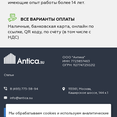
имеющие опыт работы более 14 лет.
ВСЕ ВАРИАНТЫ ОПЛАТЫ
Наличные, банковская карта, онлайн по
ссылке, QR коду, по счёту (в том числе с
НДС)
ООО "Антика"
ИНН: 7723857463
ОГРН: 1127747250212
Статьи
8 (495) 775-58-94
115561, Москва,
Каширское шоссе, 144 к.1
info@antica.su
Заказать звонок
Мы обрабатываем cookies и используем аналитические