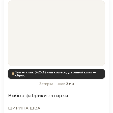
Зум — клик (+25%) или колесо, двойной клик —
сброс
Затирка
—
, шов
2 мм
Выбор фабрики затирки
ШИРИНА ШВА