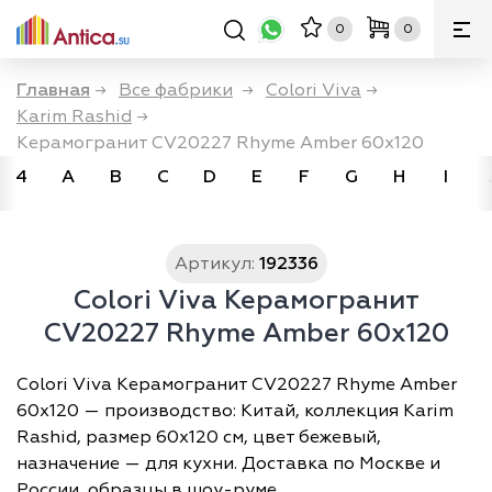
0
0
Главная
→
Все фабрики
→
Colori Viva
→
Karim Rashid
→
Керамогранит CV20227 Rhyme Amber 60х120
4
A
B
C
D
E
F
G
H
I
Артикул:
192336
Colori Viva Керамогранит
CV20227 Rhyme Amber 60х120
Colori Viva Керамогранит CV20227 Rhyme Amber
60х120 — производство: Китай, коллекция Karim
Rashid, размер 60х120 см, цвет бежевый,
назначение — для кухни. Доставка по Москве и
России, образцы в шоу-руме.