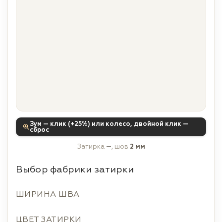
Зум — клик (+25%) или колесо, двойной клик —
сброс
Затирка
—
, шов
2 мм
Выбор фабрики затирки
ШИРИНА ШВА
ЦВЕТ ЗАТИРКИ