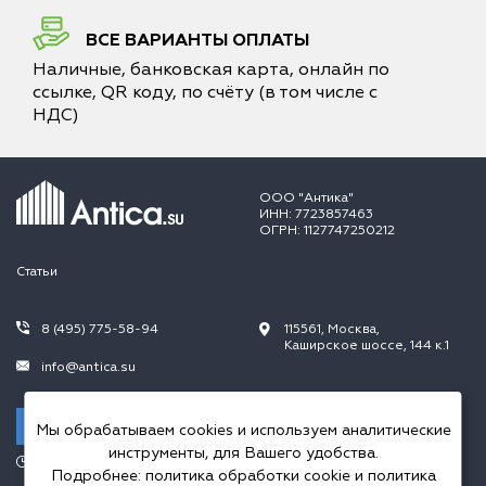
ВСЕ ВАРИАНТЫ ОПЛАТЫ
Наличные, банковская карта, онлайн по
ссылке, QR коду, по счёту (в том числе с
НДС)
ООО "Антика"
ИНН: 7723857463
ОГРН: 1127747250212
Статьи
8 (495) 775-58-94
115561, Москва,
Каширское шоссе, 144 к.1
info@antica.su
Заказать звонок
Мы обрабатываем cookies и используем аналитические
инструменты, для Вашего удобства.
Режим работы:
Подробнее:
политика обработки cookie
и
политика
Пн.-Пт. 10.00-20.00,