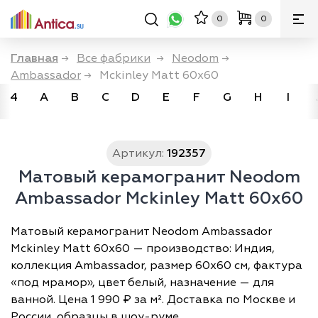
0
0
Главная
→
Все фабрики
→
Neodom
→
Ambassador
→
Mckinley Matt 60x60
4
A
B
C
D
E
F
G
H
I
Артикул:
192357
Матовый керамогранит Neodom
Ambassador Mckinley Matt 60x60
Матовый керамогранит Neodom Ambassador
Mckinley Matt 60x60 — производство: Индия,
коллекция Ambassador, размер 60х60 см, фактура
«под мрамор», цвет белый, назначение — для
ванной. Цена 1 990 ₽ за м². Доставка по Москве и
России, образцы в шоу-руме.