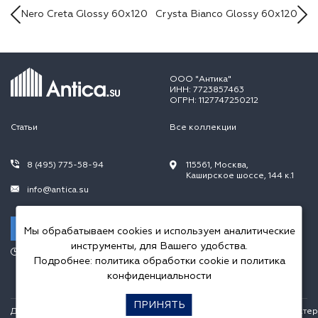
Nero Creta Glossy 60x120
Crysta Bianco Glossy 60x120
ООО "Антика"
ИНН: 7723857463
ОГРН: 1127747250212
Статьи
Все коллекции
8 (495) 775-58-94
115561, Москва,
Каширское шоссе, 144 к.1
info@antica.su
Заказать звонок
Мы обрабатываем cookies и используем аналитические
инструменты, для Вашего удобства.
Режим работы:
Подробнее:
политика обработки cookie
и
политика
Пн.-Пт. 10.00-20.00,
Сб.-Вс. 10.00-18.00
конфиденциальности
ПРИНЯТЬ
Данный интернет сайт носит исключительно информационный характер и