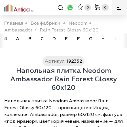
0
0
Главная
→
Все фабрики
→
Neodom
→
Ambassador
→
Rain Forest Glossy 60x120
4
A
B
C
D
E
F
G
H
I
Артикул:
192352
Напольная плитка Neodom
Ambassador Rain Forest Glossy
60x120
Напольная плитка Neodom Ambassador Rain
Forest Glossy 60x120 — производство: Индия,
коллекция Ambassador, размер 60х120 см, фактура
«под мрамор», цвет коричневый, назначение — для