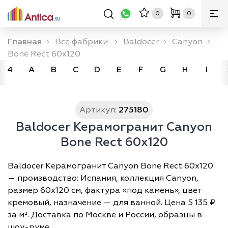
0
0
Главная
→
Все фабрики
→
Baldocer
→
Canyon
→
Bone Rect 60х120
4
A
B
C
D
E
F
G
H
I
Артикул:
275180
Baldocer Керамогранит Canyon
Bone Rect 60х120
Baldocer Керамогранит Canyon Bone Rect 60х120
— производство: Испания, коллекция Canyon,
размер 60х120 см, фактура «под камень», цвет
кремовый, назначение — для ванной. Цена 5 135 ₽
за м². Доставка по Москве и России, образцы в
шоу-руме.