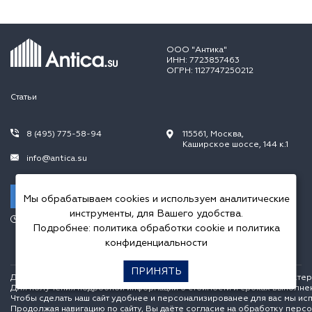
ООО "Антика"
ИНН: 7723857463
ОГРН: 1127747250212
Статьи
8 (495) 775-58-94
115561, Москва,
Каширское шоссе, 144 к.1
info@antica.su
Заказать звонок
Мы обрабатываем cookies и используем аналитические
инструменты, для Вашего удобства.
Режим работы:
Подробнее:
политика обработки cookie
и
политика
Пн.-Пт. 10.00-20.00,
Сб.-Вс. 10.00-18.00
конфиденциальности
ПРИНЯТЬ
Данный интернет сайт носит исключительно информационный характер и
Для получения подробной информации о стоимости и сроках выполне
Чтобы сделать наш сайт удобнее и персонализированее для вас мы ис
Продолжая навигацию по сайту, Вы даёте согласие на обработку перс