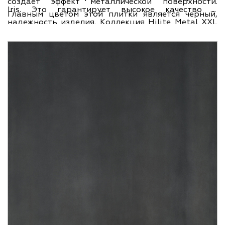
создает эффект металлической поверхности.
Iris. Это гарантирует высокое качество и
Главным цветом этой плитки является черный,
надежность изделия. Коллекция Hilite Metal XXL
который придает интерьеру элегантность и
предлагает оригинальные решения для дизайна
изысканность. Размеры плитки - 150x300 см., что
интерьера, которые помогут создать
позволяет использовать ее в разных помещениях,
неповторимый стиль вашего помещения. Ширина
как больших, так и маленьких.
плитки составляет 150 см., а длина - 300 см., что
делает ее удобной в укладке и обеспечивает
надежную фиксацию. Если вы хотите придать
своему помещению уникальный и стильный вид,
то напольная плитка Iris Hilite Metal XXL Black
Chrome 150x300 станет отличным выбором для
вас.