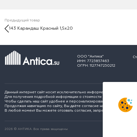
Предыдущий товар
143 Карандаш Красный 1,5x20
ООО "Антика"
Ст
ИНН: 7723857463
ОГРН: 1127747250212
Данный интернет сайт носит исключительно информационный характер и
Для получения подробной информации о стоимости и сроках выполне
Чтобы сделать наш сайт удобнее и персонализированее для вас мы ис
Продолжая навигацию по сайту, Вы даёте согласие на обработку перс
В любой момент Вы можете отозвать согласия, запретить сохранение C
2026 © АНТИКА. Все права защищены