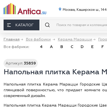
Москва, Каширское ш., 144
КАТАЛОГ
Главная
→
Все фабрики
→
Керама Марацци
→
Гор
Все фабрики:
4
A
B
C
D
E
F
Артикул:
35859
Напольная плитка Керама М
Напольная плитка Керама Марацци Городские Цве
глянцевой поверхностью, что придает комнате о
современный дизайн.
Напольная плитка Керама Марацци Городские Цветы