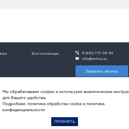
8 (495) 775-58-94
атьи
Все коллекции
info@antica.su
Заказать звонок
 не является публичной офертой, в контексте положений ч.2 ст. 437 ГК 
ния просьба обращаться к сотрудникам ООО «Антика».
Мы обрабатываем cookies и используем аналитические инстру
пользуем cookies и аналитические инструменты.
для Вашего удобства.
ональных данных и соглашаетесь с
политикой обработки Сookie-файлов
, 
Подробнее:
политика обработки cookie
и
политика
ookie в настройках своего браузера.
конфиденциальности
ПРИНЯТЬ