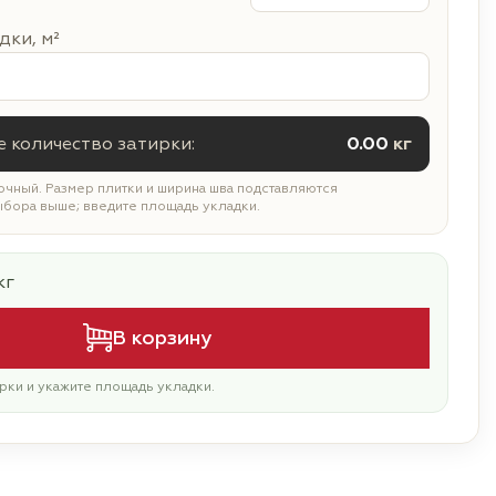
ки, м²
 количество затирки:
0.00
кг
чный. Размер плитки и ширина шва подставляются
ыбора выше; введите площадь укладки.
кг
В корзину
рки и укажите площадь укладки.