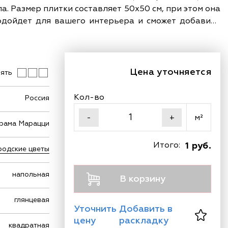
а. Размер плитки составляет 50х50 см, при этом она
подойдет для вашего интерьера и сможет добавить
Цена уточняется
ять
Кол-во
Россия
м²
-
+
рама Марацци
Итого:
1 руб.
родские цветы
напольная
В корзину
глянцевая
Уточнить
Добавить в
цену
раскладку
квадратная