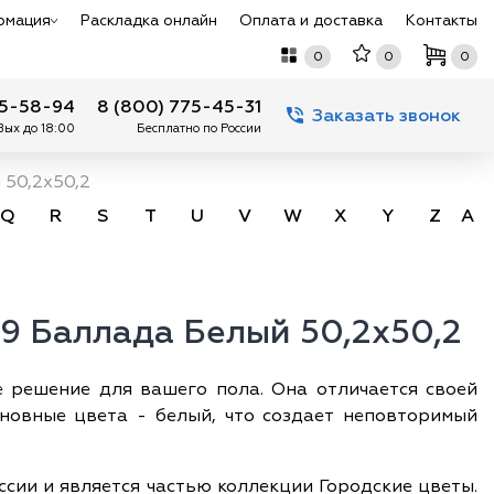
рмация
Раскладка онлайн
Оплата и доставка
Контакты
0
0
0
75-58-94
8 (800) 775-45-31
Заказать звонок
 Вых до 18:00
Бесплатно по России
50,2x50,2
Q
R
S
T
U
V
W
X
Y
Z
А -
9 Баллада Белый 50,2x50,2
 решение для вашего пола. Она отличается своей
новные цвета - белый, что создает неповторимый
сии и является частью коллекции Городские цветы.