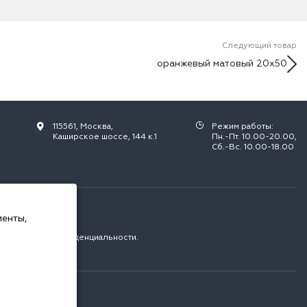
Следующий товар
оранжевый матовый 20х50
115561, Москва,
Режим работы:
Каширское шоссе, 144 к.1
Пн.-Пт. 10.00-20.00,
Сб.-Вс. 10.00-18.00
РФ.
менты,
с
политикой конфиденциальности
.