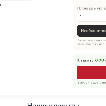
м
Площадь уклад
Необходимое
Расчёт ориентирово
автоматически из в
К заказу:
0.00
Выберите цвет зати
Наши клиенты