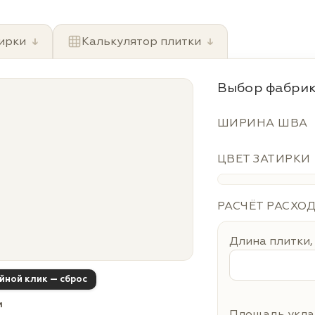
ирки
↓
Калькулятор плитки
↓
Выбор фабрик
ШИРИНА ШВА
ЦВЕТ ЗАТИРКИ
РАСЧЁТ РАСХО
Длина плитки,
ойной клик — сброс
м
Площадь уклад