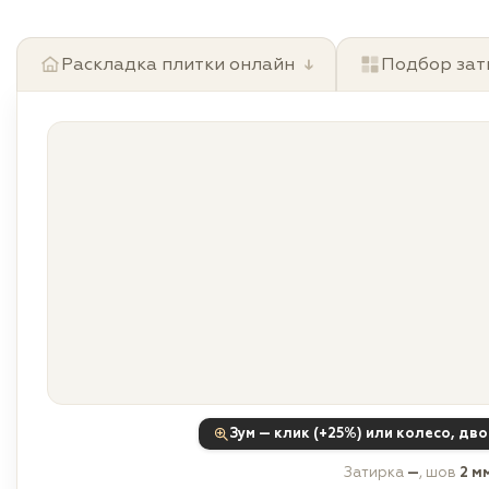
Раскладка плитки онлайн
↓
Подбор зат
Зум — клик (+25%) или колесо, дв
Затирка
—
, шов
2 м