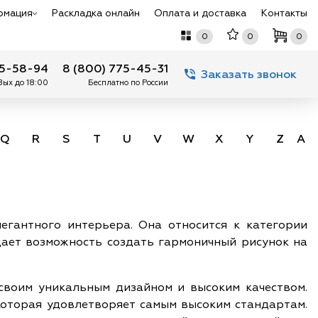
рмация
Раскладка онлайн
Оплата и доставка
Контакты
0
0
0
75-58-94
8 (800) 775-45-31
Заказать звонок
 Вых до 18:00
Бесплатно по России
Q
R
S
T
U
V
W
X
Y
Z
А -
егантного интерьера. Она относится к категории
дает возможность создать гармоничный рисунок на
 своим уникальным дизайном и высоким качеством.
которая удовлетворяет самым высоким стандартам.