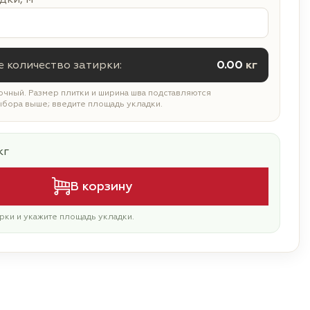
 количество затирки:
0.00
кг
чный. Размер плитки и ширина шва подставляются
ыбора выше; введите площадь укладки.
кг
В корзину
рки и укажите площадь укладки.