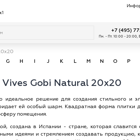
Инфо
к1
+7 (495) 7
Пн. - Пт. 10:00 - 20:00,
20x20
G
H
I
J
K
L
M
N
O
P
Vives Gobi Natural 20x20
то идеальное решение для создания стильного и эл
ридает ей особый шарм. Квадратная форма плитки 
осферу помещения.
кой, создана в Испании - стране, которая славится
ными идеями и стремлением создавать продукцию, 