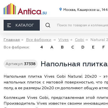
Москва, Каширское ш., 144
КАТАЛОГ
Главная
→
Все фабрики
→
Vives
→
Gobi
→
Natural 
Все фабрики:
4
A
B
C
D
E
F
Напольная плитка 
Артикул:
37338
Напольная плитка Vives Gobi Natural 20x20 - э
напольных плиток с матовой поверхностью, что п
полу, а ее размеры 20х20 см дополняют общую атм
Коллекция Vives Gobi, представленная этой плит
Производитель Vives известен своими инновацион