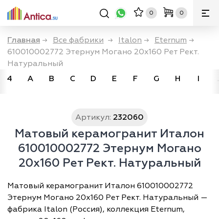
0
0
Главная
→
Все фабрики
→
Italon
→
Eternum
→
610010002772 Этернум Могано 20х160 Рет Рект.
Натуральный
4
A
B
C
D
E
F
G
H
I
Артикул:
232060
Матовый керамогранит Италон
610010002772 Этернум Могано
20х160 Рет Рект. Натуральный
Матовый керамогранит Италон 610010002772
Этернум Могано 20х160 Рет Рект. Натуральный —
фабрика Italon (Россия), коллекция Eternum,