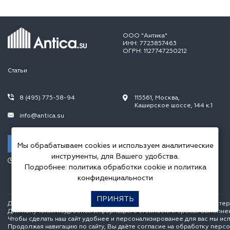
ООО "Антика"
ИНН: 7723857463
ОГРН: 1127747250212
Статьи
8 (495) 775-58-94
115561, Москва,
Каширское шоссе, 144 к.1
info@antica.su
Заказать звонок
Мы обрабатываем cookies и используем аналитические
инструменты, для Вашего удобства.
Режим работы:
Подробнее:
политика обработки cookie
и
политика
Пн.-Пт. 10.00-20.00,
Сб.-Вс. 10.00-18.00
конфиденциальности
ПРИНЯТЬ
Данный интернет сайт носит исключительно информационный характер и
Для получения подробной информации о стоимости и сроках выполне
Чтобы сделать наш сайт удобнее и персонализированее для вас мы ис
Продолжая навигацию по сайту, Вы даёте согласие на обработку перс