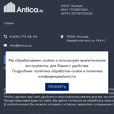
ООО "Антика"
ИНН: 7723857463
ОГРН: 1127747250212
Статьи
8 (495) 775-58-94
115561, Москва,
Каширское шоссе, 144 к.1
info@antica.su
Заказать звонок
Мы обрабатываем cookies и используем аналитические
инструменты, для Вашего удобства.
Режим работы:
Подробнее:
политика обработки cookie
и
политика
Пн.-Пт. 10.00-20.00,
Сб.-Вс. 10.00-18.00
конфиденциальности
ПРИНЯТЬ
Данный интернет сайт носит исключительно информационный характер и
Для получения подробной информации о стоимости и сроках выполне
Чтобы сделать наш сайт удобнее и персонализированее для вас мы ис
Продолжая навигацию по сайту, Вы даёте согласие на обработку перс
В любой момент Вы можете отозвать согласия, запретить сохранение C