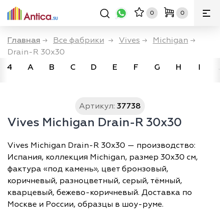
0
0
Главная
→
Все фабрики
→
Vives
→
Michigan
→
Drain-R 30x30
4
A
B
C
D
E
F
G
H
I
Артикул:
37738
Vives Michigan Drain-R 30x30
Vives Michigan Drain-R 30x30 — производство:
Испания, коллекция Michigan, размер 30х30 см,
фактура «под камень», цвет бронзовый,
коричневый, разноцветный, серый, тёмный,
кварцевый, бежево-коричневый. Доставка по
Москве и России, образцы в шоу-руме.