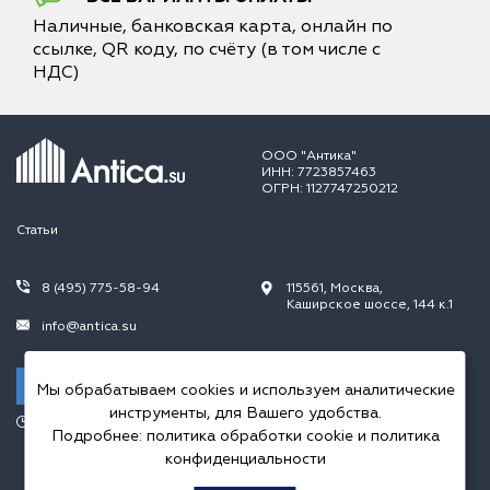
Наличные, банковская карта, онлайн по
ссылке, QR коду, по счёту (в том числе с
НДС)
ООО "Антика"
ИНН: 7723857463
ОГРН: 1127747250212
Статьи
8 (495) 775-58-94
115561, Москва,
Каширское шоссе, 144 к.1
info@antica.su
Заказать звонок
Мы обрабатываем cookies и используем аналитические
инструменты, для Вашего удобства.
Режим работы:
Подробнее:
политика обработки cookie
и
политика
Пн.-Пт. 10.00-20.00,
Сб.-Вс. 10.00-18.00
конфиденциальности