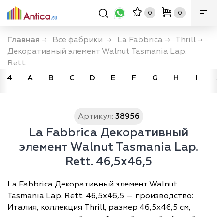
0
0
Главная
→
Все фабрики
→
La Fabbrica
→
Thrill
→
Декоративный элемент Walnut Tasmania Lap.
Rett.
4
A
B
C
D
E
F
G
H
I
Артикул:
38956
La Fabbrica Декоративный
элемент Walnut Tasmania Lap.
Rett. 46,5x46,5
La Fabbrica Декоративный элемент Walnut
Tasmania Lap. Rett. 46,5x46,5 — производство:
Италия, коллекция Thrill, размер 46,5х46,5 см,