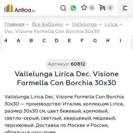
0
0
Главная
→
Все фабрики
→
Vallelunga
→
Lirica
→
Dec. Visione Formella Con Borchia 30x30
4
A
B
C
D
E
F
G
H
I
Артикул:
60812
Vallelunga Lirica Dec. Visione
Formella Con Borchia 30x30
Vallelunga Lirica Dec. Visione Formella Con Borchia
30x30 — производство: Италия, коллекция Lirica,
размер 30х30 см, цвет бежевый, кремовый,
светло-серый, светлый, кварцевый, медовый,
персиковый. Доставка по Москве и России,
образцы в шоу-руме.