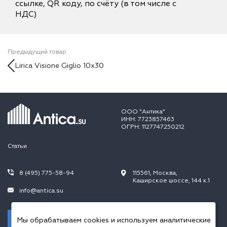
ссылке, QR коду, по счёту (в том числе с
НДС)
Предыдущий товар
Lirica Visione Giglio 10x30
ООО "Антика"
ИНН: 7723857463
ОГРН: 1127747250212
Статьи
8 (495) 775-58-94
115561, Москва,
Каширское шоссе, 144 к.1
info@antica.su
Заказать звонок
Мы обрабатываем cookies и используем аналитические