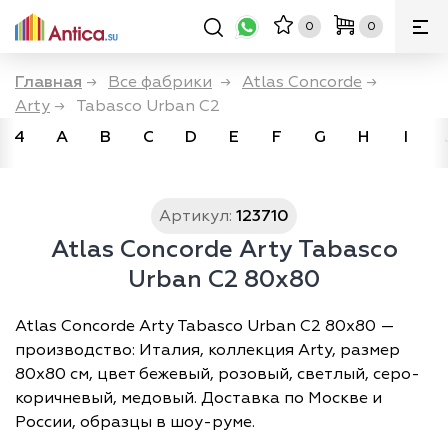
0
0
Главная
→
Все фабрики
→
Atlas Concorde
→
Arty
→
Tabasco Urban C2
4
A
B
C
D
E
F
G
H
I
Артикул:
123710
Atlas Concorde Arty Tabasco
Urban C2 80x80
Atlas Concorde Arty Tabasco Urban C2 80x80 —
производство: Италия, коллекция Arty, размер
80х80 см, цвет бежевый, розовый, светлый, серо-
коричневый, медовый. Доставка по Москве и
России, образцы в шоу-руме.