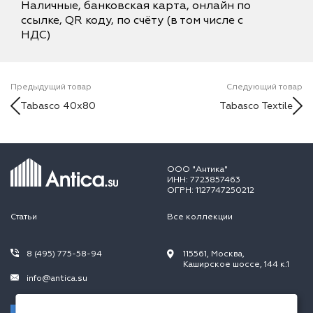
Наличные, банковская карта, онлайн по
ссылке, QR коду, по счёту (в том числе с
НДС)
Предыдущий товар
Следующий товар
Tabasco 40x80
Tabasco Textile
ООО "Антика"
ИНН: 7723857463
ОГРН: 1127747250212
Статьи
Все коллекции
8 (495) 775-58-94
115561, Москва,
Каширское шоссе, 144 к.1
info@antica.su