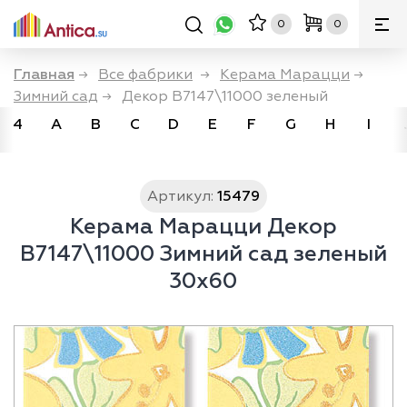
0
0
Главная
→
Все фабрики
→
Керама Марацци
→
Зимний сад
→
Декор В7147\11000 зеленый
4
A
B
C
D
E
F
G
H
I
Артикул:
15479
Керама Марацци Декор
В7147\11000 Зимний сад зеленый
30x60