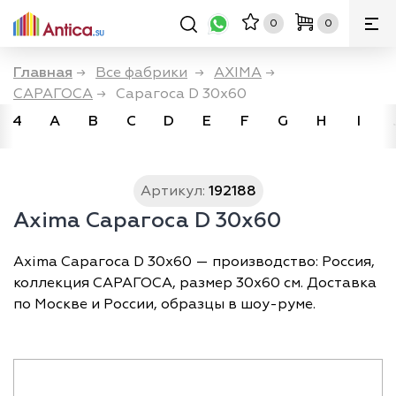
0
0
Главная
→
Все фабрики
→
AXIMA
→
САРАГОСА
→
Сарагоса D 30x60
4
A
B
C
D
E
F
G
H
I
Артикул:
192188
Axima Сарагоса D 30x60
Axima Сарагоса D 30x60 — производство: Россия,
коллекция САРАГОСА, размер 30х60 см. Доставка
по Москве и России, образцы в шоу-руме.