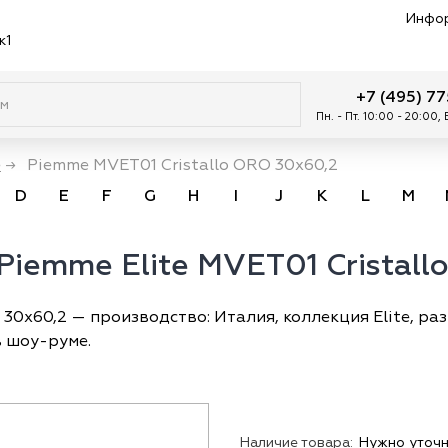
Инфо
к1
+7 (495) 7
Пн. - Пт. 10:00 - 20:00,
e
→
Piemme MVET01 Cristallo ORO 30x60,2
D
E
F
G
H
I
J
K
L
M
Piemme Elite MVET01 Cristall
 30x60,2 — производство: Италия, коллекция Elite, раз
в шоу-руме.
Наличие товара:
Нужно уточн