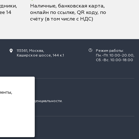
дники,
Наличные, банковская карта,
е 14
онлайн по ссылке, QR коду, по
счёту (в том числе с НДС)
115561, Москва,
Режим работы:
Каширское шоссе, 144 к.1
Пн.-Пт. 10.00-20.00,
Сб.-Вс. 10.00-18.00
РФ.
менты,
с
политикой конфиденциальности
.