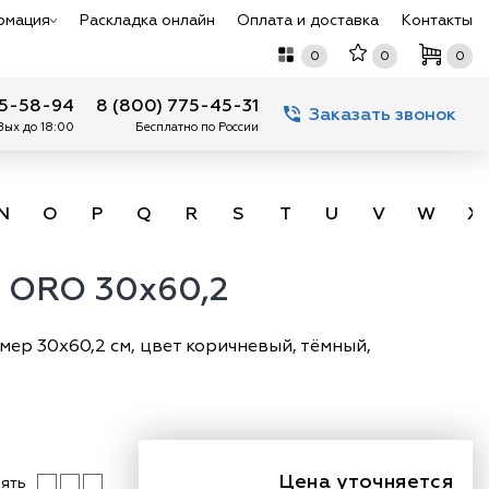
рмация
Раскладка онлайн
Оплата и доставка
Контакты
0
0
0
75-58-94
8 (800) 775-45-31
Заказать звонок
 Вых до 18:00
Бесплатно по России
N
O
P
Q
R
S
T
U
V
W
X
o ORO 30x60,2
мер 30х60,2 см, цвет коричневый, тёмный,
Цена уточняется
ять