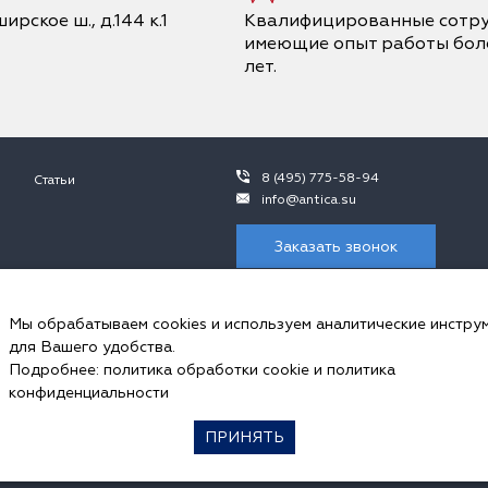
ирское ш., д.144 к.1
Квалифицированные сотру
имеющие опыт работы боле
лет.
8 (495) 775-58-94
Статьи
info@antica.su
Заказать звонок
 не является публичной офертой, в контексте положений ч.2 ст. 437 ГК 
ния просьба обращаться к сотрудникам ООО «Антика».
Мы обрабатываем cookies и используем аналитические инстру
пользуем cookies и аналитические инструменты.
для Вашего удобства.
ональных данных и соглашаетесь с
политикой обработки Сookie-файлов
, 
Подробнее:
политика обработки cookie
и
политика
ookie в настройках своего браузера.
конфиденциальности
ПРИНЯТЬ