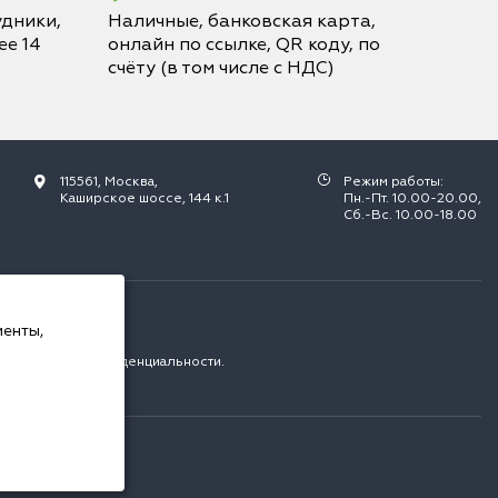
дники,
Наличные, банковская карта,
е 14
онлайн по ссылке, QR коду, по
счёту (в том числе с НДС)
115561, Москва,
Режим работы:
Каширское шоссе, 144 к.1
Пн.-Пт. 10.00-20.00,
Сб.-Вс. 10.00-18.00
РФ.
менты,
с
политикой конфиденциальности
.