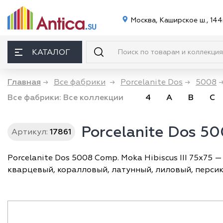
Москва, Каширское ш., 144
КАТАЛОГ
Главная
→
Все фабрики
→
Porcelanite Dos
→
5008
Все фабрики:
Все коллекции
4
A
B
C
Porcelanite Dos 50
Артикул:
17861
Porcelanite Dos 5008 Comp. Moka Hibiscus III 75x75
кварцевый, коралловый, латунный, лиловый, персик