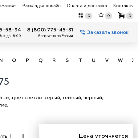
рмация
Раскладка онлайн
Оплата и доставка
Контакты
0
0
0
75-58-94
8 (800) 775-45-31
Заказать звонок
 Вых до 18:00
Бесплатно по России
N
O
P
Q
R
S
T
U
V
W
X
75
5 см, цвет светло-серый, тёмный, чёрный,
ме.
Цена уточняется
ять