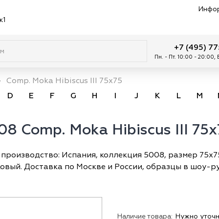
Инфо
к1
+7 (495) 7
Пн. - Пт. 10:00 - 20:00,
→
Comp. Moka Hibiscus III 75x75
D
E
F
G
H
I
J
K
L
M
08 Comp. Moka Hibiscus III 75x
 — производство: Испания, коллекция 5008, размер 75х7
овый. Доставка по Москве и России, образцы в шоу-ру
Наличие товара:
Нужно уточн