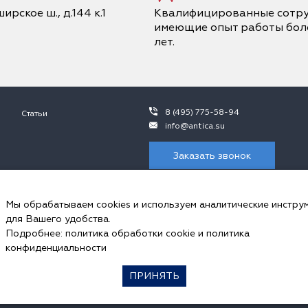
ирское ш., д.144 к.1
Квалифицированные сотру
имеющие опыт работы боле
лет.
8 (495) 775-58-94
Статьи
info@antica.su
Заказать звонок
 не является публичной офертой, в контексте положений ч.2 ст. 437 ГК 
ния просьба обращаться к сотрудникам ООО «Антика».
Мы обрабатываем cookies и используем аналитические инстру
пользуем cookies и аналитические инструменты.
для Вашего удобства.
ональных данных и соглашаетесь с
политикой обработки Сookie-файлов
, 
Подробнее:
политика обработки cookie
и
политика
ookie в настройках своего браузера.
конфиденциальности
ПРИНЯТЬ