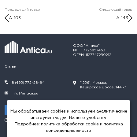
Предыдущий товар
Следующий товар
A-103
A-143
ООО "Антика"
ИНН: 7723857463
ОГРН: 1127747250212
Статьи
8 (495) 775-58-94
115561, Москва,
Каширское шоссе, 144 к.1
info@antica.su
Заказать звонок
Мы обрабатываем cookies и используем аналитические
инструменты, для Вашего удобства.
Режим работы:
Подробнее:
политика обработки cookie
и
политика
Пн.-Пт. 10.00-20.00,
Сб.-Вс. 10.00-18.00
конфиденциальности