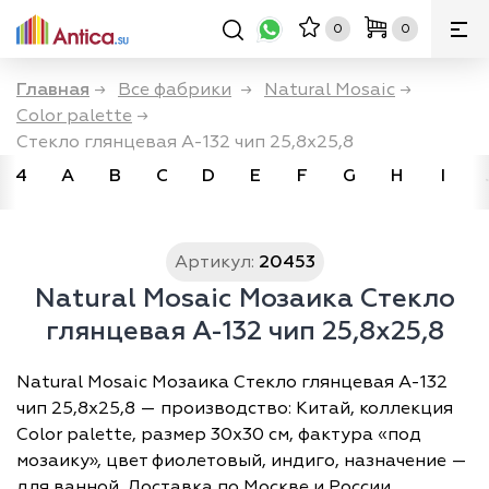
0
0
Главная
→
Все фабрики
→
Natural Mosaic
→
Color palette
→
Стекло глянцевая A-132 чип 25,8х25,8
4
A
B
C
D
E
F
G
H
I
Артикул:
20453
Natural Mosaic Мозаика Стекло
глянцевая A-132 чип 25,8х25,8
Natural Mosaic Мозаика Стекло глянцевая A-132
чип 25,8х25,8 — производство: Китай, коллекция
Color palette, размер 30х30 см, фактура «под
мозаику», цвет фиолетовый, индиго, назначение —
для ванной. Доставка по Москве и России,