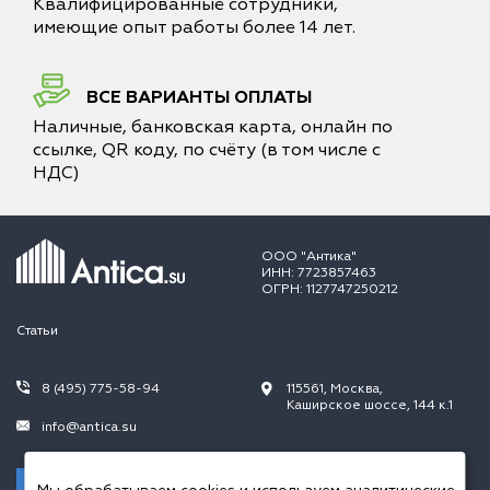
Квалифицированные сотрудники,
имеющие опыт работы более 14 лет.
ВСЕ ВАРИАНТЫ ОПЛАТЫ
Наличные, банковская карта, онлайн по
ссылке, QR коду, по счёту (в том числе с
НДС)
ООО "Антика"
ИНН: 7723857463
ОГРН: 1127747250212
Статьи
8 (495) 775-58-94
115561, Москва,
Каширское шоссе, 144 к.1
info@antica.su
Заказать звонок