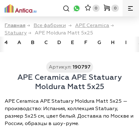
0
0
Главная
→
Все фабрики
→
APE Ceramica
→
Statuary
→
APE Moldura Matt 5x25
4
A
B
C
D
E
F
G
H
I
Артикул:
190797
APE Ceramica APE Statuary
Moldura Matt 5x25
APE Ceramica APE Statuary Moldura Matt 5x25 —
производство: Испания, коллекция Statuary,
размер 5х25 см, цвет белый. Доставка по Москве и
России, образцы в шоу-руме.