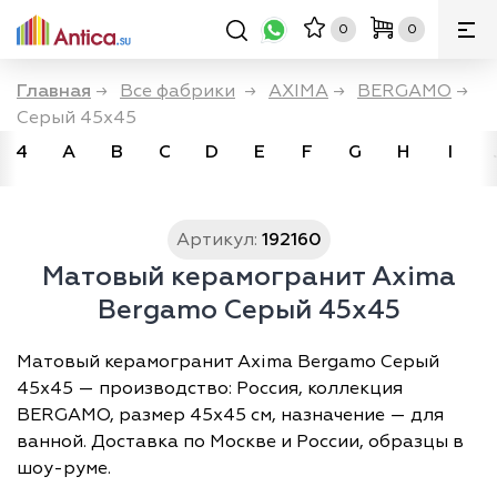
0
0
Главная
→
Все фабрики
→
AXIMA
→
BERGAMO
→
Серый 45x45
4
A
B
C
D
E
F
G
H
I
Артикул:
192160
Матовый керамогранит Axima
Bergamo Серый 45x45
Матовый керамогранит Axima Bergamo Серый
45x45 — производство: Россия, коллекция
BERGAMO, размер 45х45 см, назначение — для
ванной. Доставка по Москве и России, образцы в
шоу-руме.