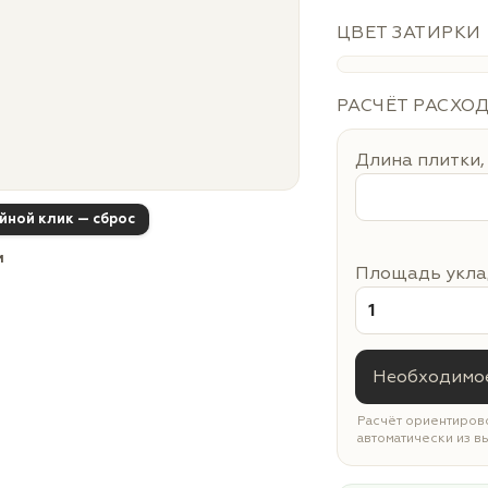
ЦВЕТ ЗАТИРКИ
РАСЧЁТ РАСХО
Длина плитки,
ойной клик — сброс
м
Площадь уклад
Необходимое
Расчёт ориентирово
автоматически из в