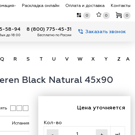
рмация
Раскладка онлайн
Оплата и доставка
Контакты
0
0
0
75-58-94
8 (800) 775-45-31
Заказать звонок
 Вых до 18:00
Бесплатно по России
Q
R
S
T
U
V
W
X
Y
Z
А -
eren Black Natural 45x90
Цена уточняется
ять
Кол-во
Испания
м²
-
+