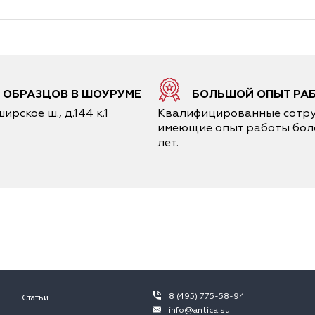
0 ОБРАЗЦОВ В ШОУРУМЕ
БОЛЬШОЙ ОПЫТ РА
ирское ш., д.144 к.1
Квалифицированные сотру
имеющие опыт работы боле
лет.
8 (495) 775-58-94
Статьи
info@antica.su