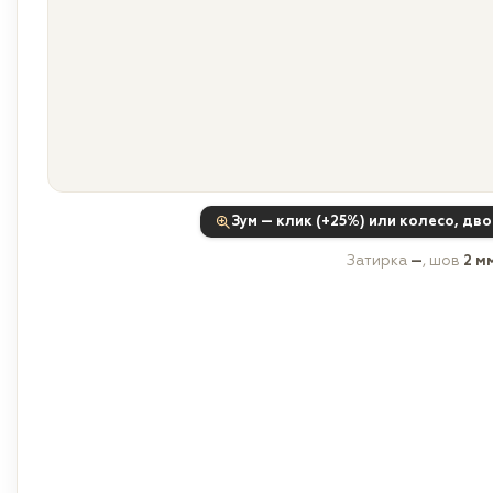
Зум — клик (+25%) или колесо, дв
Затирка
—
, шов
2 м