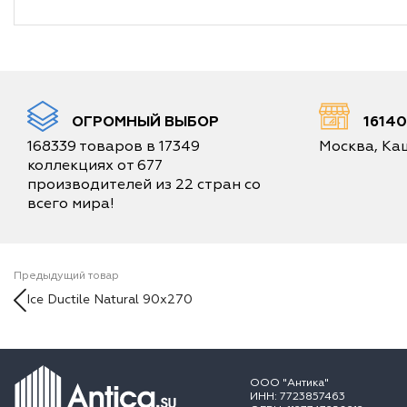
ОГРОМНЫЙ ВЫБОР
1614
168339 товаров в 17349
Москва, Каш
коллекциях от 677
производителей из 22 стран со
всего мира!
Предыдущий товар
Ice Ductile Natural 90x270
ООО "Антика"
ИНН: 7723857463