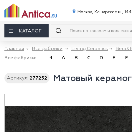
Москва, Каширское ш., 144
КАТАЛОГ
Главная
→
Все фабрики
→
Living Ceramics
→
Bera&
Все фабрики:
4
A
B
C
D
E
F
Матовый керамогр
Артикул:
277252