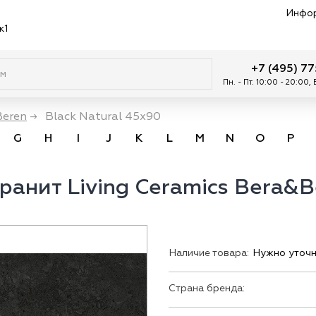
Инфо
к1
+7 (495) 7
Пн. - Пт. 10:00 - 20:00,
Beren
→
Black Natural 45x90
G
H
I
J
K
L
M
N
O
P
анит Living Ceramics Bera&B
Наличие товара:
Нужно уточн
Страна бренда: