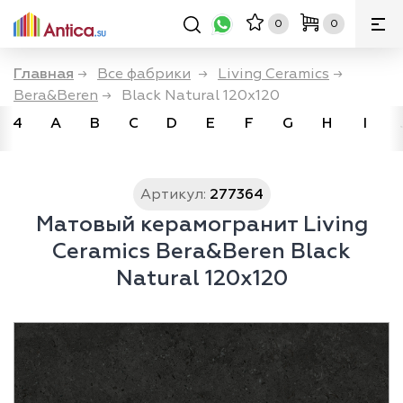
0
0
Главная
→
Все фабрики
→
Living Ceramics
→
Bera&Beren
→
Black Natural 120x120
4
A
B
C
D
E
F
G
H
I
Артикул:
277364
Матовый керамогранит Living
Ceramics Bera&Beren Black
Natural 120x120