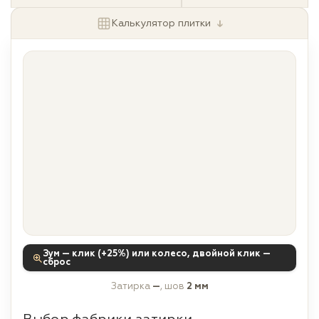
↓
Калькулятор плитки
Зум — клик (+25%) или колесо, двойной клик —
сброс
Затирка
—
, шов
2 мм