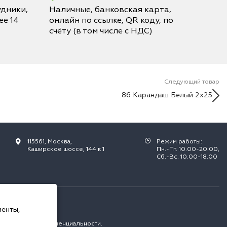
дники,
Наличные, банковская карта,
е 14
онлайн по ссылке, QR коду, по
счёту (в том числе с НДС)
Следующий товар
86 Карандаш Белый 2х25
115561, Москва,
Режим работы:
Каширское шоссе, 144 к.1
Пн.-Пт. 10.00-20.00,
Сб.-Вс. 10.00-18.00
РФ.
менты,
с
политикой конфиденциальности
.