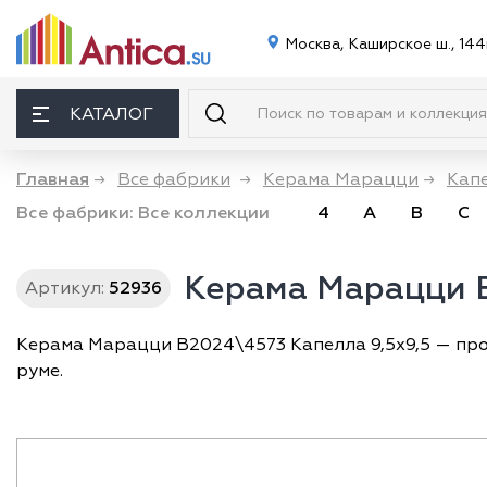
Москва, Каширское ш., 144
КАТАЛОГ
Главная
→
Все фабрики
→
Керама Марацци
→
Кап
Все фабрики:
Все коллекции
4
A
B
C
Керама Марацци B
Артикул:
52936
Керама Марацци B2024\4573 Капелла 9,5x9,5 — произ
руме.