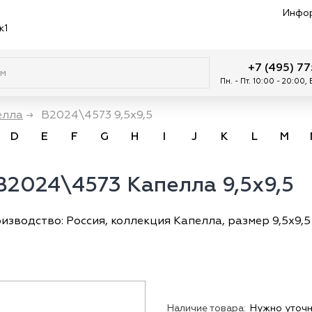
Инфо
к1
+7 (495) 7
Пн. - Пт. 10:00 - 20:00,
елла
→
B2024\4573 9,5x9,5
D
E
F
G
H
I
J
K
L
M
2024\4573 Капелла 9,5x9,5
водство: Россия, коллекция Капелла, размер 9,5х9,5 
Наличие товара:
Нужно уточн