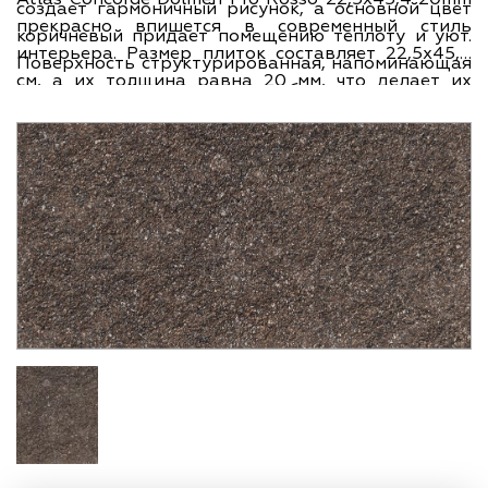
создает гармоничный рисунок, а основной цвет
прекрасно впишется в современный стиль
коричневый придает помещению теплоту и уют.
интерьера. Размер плиток составляет 22,5х45,4
Поверхность структурированная, напоминающая
см, а их толщина равна 20 мм, что делает их
натуральный камень, что добавляет текстуру и
прочными и долговечными. Керамогранит
оригинальность. Этот керамогранит произведен
обладает морозостойкостью и
в Италии, стране, известной своей
противоскользящими свойствами, что позволяет
высококачественной керамикой.
использовать его как внутри помещений, так и на
улице. Производителем данного керамогранита
является компания Atlas Concorde, которая
известна своим качеством и надежностью.
Коллекция Dolmen Pro предлагает плитки с
фактурой, имитирующей камень, что создает
неповторимый эффект в любом помещении.