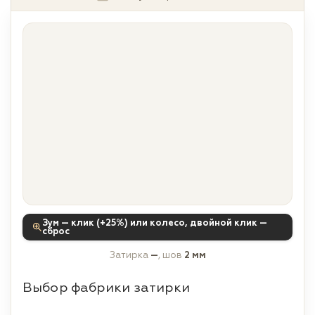
Зум — клик (+25%) или колесо, двойной клик —
сброс
Затирка
—
, шов
2 мм
Выбор фабрики затирки