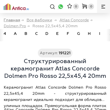
0
0
Главная
→
Все фабрики
→
Atlas Concorde
→
Dolmen Pro
→
Rosso 22,5x45,4 20mm
4
A
B
C
D
E
F
G
H
I
Артикул:
191221
Структурированный
керамогранит Atlas Concorde
Dolmen Pro Rosso 22,5x45,4 20mm
Керамогранит Atlas Concorde Dolmen Pro Rosso
22,5x45,4 20mm - структурированный
керамогранит идеально подходит для облицовки
уличных площадок. Прямоугольная форма плиток
Atlas Concorde Dolmen Pro Rosso 22,5x45,4 20mm