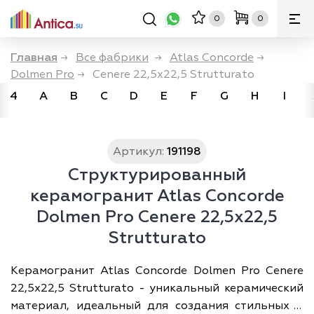
0
0
Главная
→
Все фабрики
→
Atlas Concorde
→
Dolmen Pro
→
Cenere 22,5x22,5 Strutturato
4
A
B
C
D
E
F
G
H
I
Артикул:
191198
Структурированный
керамогранит Atlas Concorde
Dolmen Pro Cenere 22,5x22,5
Strutturato
Керамогранит Atlas Concorde Dolmen Pro Cenere
22,5x22,5 Strutturato - уникальный керамический
материал, идеальный для создания стильных и