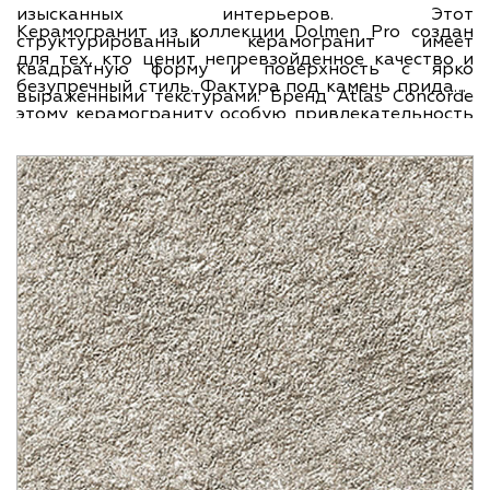
изысканных интерьеров. Этот
Керамогранит из коллекции Dolmen Pro создан
структурированный керамогранит имеет
для тех, кто ценит непревзойденное качество и
квадратную форму и поверхность с ярко
безупречный стиль. Фактура под камень придает
выраженными текстурами. Бренд Atlas Concorde
этому керамограниту особую привлекательность
известен своим качеством и долговечностью
и элегантность. Размер плитки 22х22 см
продукции, а страна бренда - Италия - славится
позволяет создавать различные плиточные
своим мастерством в производстве керамических
композиции, а ширина и длина 22.5 см делают его
изделий.
универсальным и применимым в различных
пространствах. Толщина плитки составляет 9 мм,
обеспечивая надежность и прочность. Отличное
сочетание качества и красоты - вот что делает
этот керамогранит идеальным выбором для
вашего интерьера.