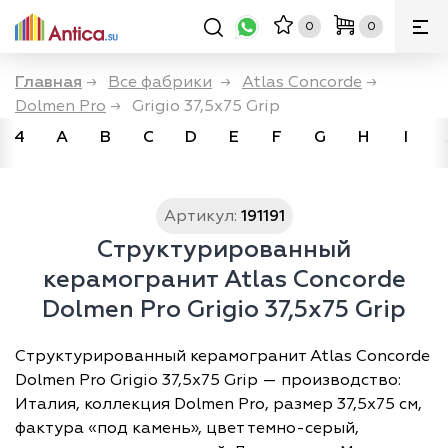
0
0
Главная
→
Все фабрики
→
Atlas Concorde
→
Dolmen Pro
→
Grigio 37,5x75 Grip
4
A
B
C
D
E
F
G
H
I
Артикул:
191191
Структурированный
керамогранит Atlas Concorde
Dolmen Pro Grigio 37,5x75 Grip
Структурированный керамогранит Atlas Concorde
Dolmen Pro Grigio 37,5x75 Grip — производство:
Италия, коллекция Dolmen Pro, размер 37,5х75 см,
фактура «под камень», цвет темно-серый,