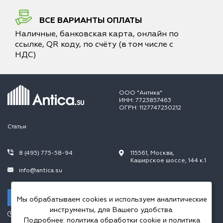
ВСЕ ВАРИАНТЫ ОПЛАТЫ
Наличные, банковская карта, онлайн по
ссылке, QR коду, по счёту (в том числе с
НДС)
ООО "Антика"
ИНН: 7723857463
ОГРН: 1127747250212
Статьи
8 (495) 775-58-94
115561, Москва,
Каширское шоссе, 144 к.1
info@antica.su
Заказать звонок
Мы обрабатываем cookies и используем аналитические
инструменты, для Вашего удобства.
Режим работы:
Подробнее:
политика обработки cookie
и
политика
Пн.-Пт. 10.00-20.00,