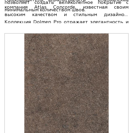
позволяет создать великолепное покрытие с
компания Atlas Concorde, известная своим
минимальным количеством швов.
высоким качеством и стильным дизайном.
Коллекция Dolmen Pro отражает элегантность и
неповторимость природного камня. Фактура
плитки под камень придает ей особый шарм и
делает интерьер уютным и стильным. Ширина
плитки составляет 75 см, а длина - 150 см,
подчеркивая ее превосходные размеры и
эстетическую привлекательность. Бренд Atlas
Concorde известен своим превосходным качеством
и безупречной отделкой, поэтому керамогранит
Dolmen PRO Rosso 75x150 - это надежное и
долговечное решение для вашего интерьера.