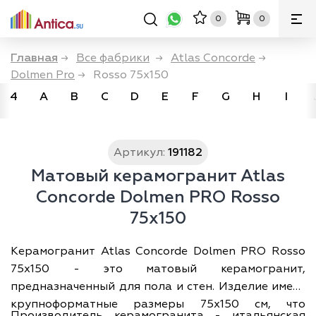
0
0
Главная
→
Все фабрики
→
Atlas Concorde
→
Dolmen Pro
→
Rosso 75x150
4
A
B
C
D
E
F
G
H
I
Артикул:
191182
Матовый керамогранит Atlas
Concorde Dolmen PRO Rosso
75x150
Керамогранит Atlas Concorde Dolmen PRO Rosso
75x150 - это матовый керамогранит,
предназначенный для пола и стен. Изделие имеет
крупноформатные размеры 75х150 см, что
Производитель керамогранита - итальянская