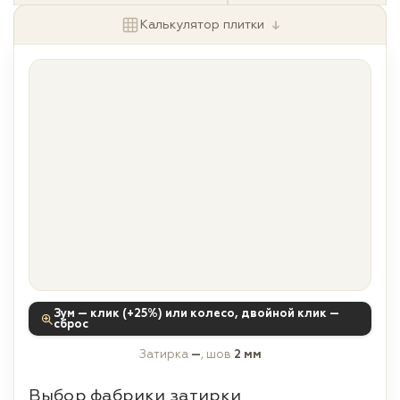
↓
Калькулятор плитки
Зум — клик (+25%) или колесо, двойной клик —
сброс
Затирка
—
, шов
2 мм
Выбор фабрики затирки