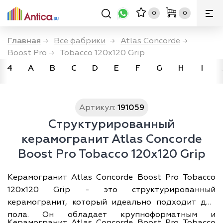
0
0
Главная
→
Все фабрики
→
Atlas Concorde
→
Boost Pro
→
Tobacco 120x120 Grip
4
A
B
C
D
E
F
G
H
I
Артикул:
191059
Структурированный
керамогранит Atlas Concorde
Boost Pro Tobacco 120x120 Grip
Керамогранит Atlas Concorde Boost Pro Tobacco
120x120 Grip - это структурированный
керамогранит, который идеально подходит для
пола. Он обладает крупноформатным и
Керамогранит Atlas Concorde Boost Pro Tobacco