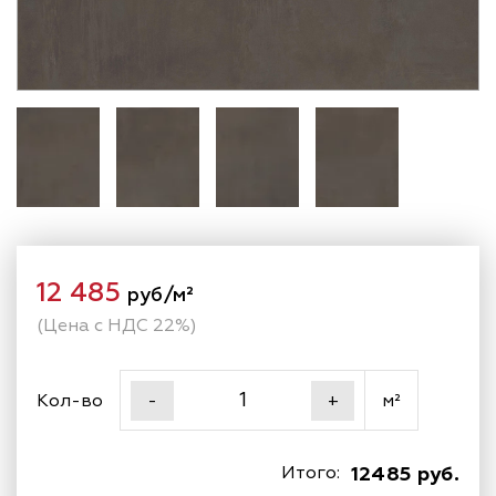
12 485
руб/м²
(Цена с НДС 22%)
Кол-во
м²
-
+
Итого:
12485 руб.