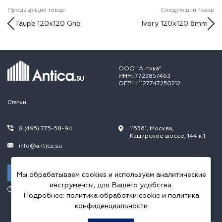
Предыдущий товар
Следующий товар
Taupe 120x120 Grip
Ivory 120x120 6mm
ООО "Антика"
ИНН: 7723857463
ОГРН: 1127747250212
Статьи
8 (495) 775-58-94
115561, Москва,
Каширское шоссе, 144 к.1
info@antica.su
Заказать звонок
Мы обрабатываем cookies и используем аналитические
инструменты, для Вашего удобства.
Режим работы:
Подробнее:
политика обработки cookie
и
политика
Пн.-Пт. 10.00-20.00,
Сб.-Вс. 10.00-18.00
конфиденциальности