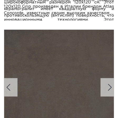
широкоформатным размером 120х120 см. Этот
120x120 Grip произведен в Италии брендом Atlas
керамогранит имеет квадратную форму и
Concorde, известным своим высоким качеством и
противоскользящую (антислип) поверхность, что
инновационными технологиями. Этот
делает его безопасным и надежным в
керамогранит входит в коллекцию Boost Pro и
использовании. Преимущество этого
имеет ширину 120 см, длину 120 см и толщину 9 мм.
керамогранита заключается не только в его
Он прекрасно подойдет для использования в
функциональности, но и в его эстетическом
различных помещениях, таких как ванные
внешнем виде.
комнаты, кухни, гостиные и другие, добавляя
современный и стильный вид к любому интерьеру.
С керамогранитом Atlas Concorde Boost Pro
Tobacco 120x120 Grip ваш пол будет не только
красивым и удобным, но и безопасным.