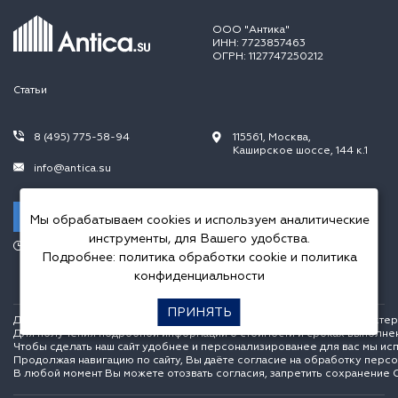
ООО "Антика"
ИНН: 7723857463
ОГРН: 1127747250212
Статьи
8 (495) 775-58-94
115561, Москва,
Каширское шоссе, 144 к.1
info@antica.su
Заказать звонок
Мы обрабатываем cookies и используем аналитические
инструменты, для Вашего удобства.
Режим работы:
Подробнее:
политика обработки cookie
и
политика
Пн.-Пт. 10.00-20.00,
Сб.-Вс. 10.00-18.00
конфиденциальности
ПРИНЯТЬ
Данный интернет сайт носит исключительно информационный характер и
Для получения подробной информации о стоимости и сроках выполне
Чтобы сделать наш сайт удобнее и персонализированее для вас мы ис
Продолжая навигацию по сайту, Вы даёте согласие на обработку перс
В любой момент Вы можете отозвать согласия, запретить сохранение C