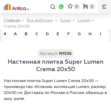
0
0
Главная
→
Все фабрики
→
Super
→
Lumen
→
Crema 20x50
4
A
B
C
D
E
F
G
H
I
Артикул:
191556
Настенная плитка Super Lumen
Crema 20x50
Настенная плитка Super Lumen Crema 20x50 —
производство: Испания, коллекция Lumen, размер
20х50 см. Доставка по Москве и России, образцы в
шоу-руме.