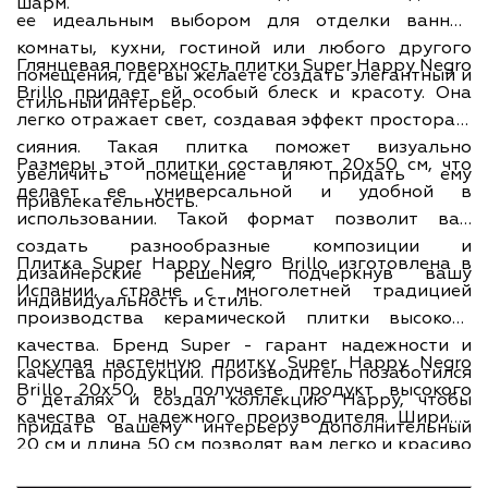
шарм.
ее идеальным выбором для отделки ванной
комнаты, кухни, гостиной или любого другого
Глянцевая поверхность плитки Super Happy Negro
помещения, где вы желаете создать элегантный и
Brillo придает ей особый блеск и красоту. Она
стильный интерьер.
легко отражает свет, создавая эффект простора и
сияния. Такая плитка поможет визуально
Размеры этой плитки составляют 20х50 см, что
увеличить помещение и придать ему
делает ее универсальной и удобной в
привлекательность.
использовании. Такой формат позволит вам
создать разнообразные композиции и
Плитка Super Happy Negro Brillo изготовлена в
дизайнерские решения, подчеркнув вашу
Испании, стране с многолетней традицией
индивидуальность и стиль.
производства керамической плитки высокого
качества. Бренд Super - гарант надежности и
Покупая настенную плитку Super Happy Negro
качества продукции. Производитель позаботился
Brillo 20x50, вы получаете продукт высокого
о деталях и создал коллекцию Happy, чтобы
качества от надежного производителя. Ширина
придать вашему интерьеру дополнительный
20 см и длина 50 см позволят вам легко и красиво
счастливый шарм.
обработать стены, создать изысканный интерьер