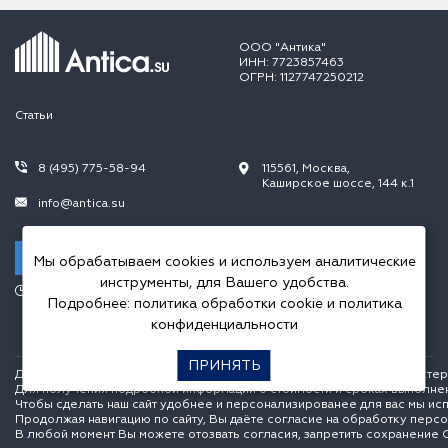
ООО "Антика"
ИНН: 7723857463
ОГРН: 1127747250212
Статьи
8 (495) 775-58-94
115561, Москва,
Каширское шоссе, 144 к.1
info@antica.su
Заказать звонок
Мы обрабатываем cookies и используем аналитические
инструменты, для Вашего удобства.
Режим работы:
Подробнее:
политика обработки cookie
и
политика
Пн.-Пт. 10.00-20.00,
Сб.-Вс. 10.00-18.00
конфиденциальности
ПРИНЯТЬ
Данный интернет сайт носит исключительно информационный характер и
Для получения подробной информации о стоимости и сроках выполне
Чтобы сделать наш сайт удобнее и персонализированее для вас мы ис
Продолжая навигацию по сайту, Вы даёте согласие на обработку перс
В любой момент Вы можете отозвать согласия, запретить сохранение C