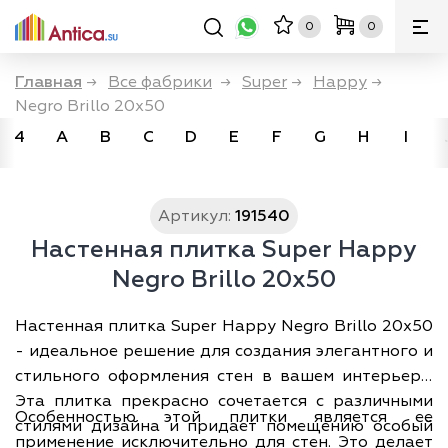
0
0
Главная
→
Все фабрики
→
Super
→
Happy
→
Negro Brillo 20x50
4
A
B
C
D
E
F
G
H
I
Артикул:
191540
Настенная плитка Super Happy
Negro Brillo 20x50
Настенная плитка Super Happy Negro Brillo 20x50
- идеальное решение для создания элегантного и
стильного оформления стен в вашем интерьере.
Эта плитка прекрасно сочетается с различными
Особенностью этой плитки является ее
стилями дизайна и придает помещению особый
применение исключительно для стен. Это делает