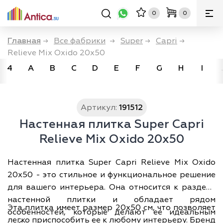
0
0
Главная
→
Все фабрики
→
Super
→
Capri
→
Relieve Mix Oxido 20x50
4
A
B
C
D
E
F
G
H
I
Артикул:
191512
Настенная плитка Super Capri
Relieve Mix Oxido 20x50
Настенная плитка Super Capri Relieve Mix Oxido
20x50 - это стильное и функциональное решение
для вашего интерьера. Она относится к разделу
настенной плитки и обладает рядом
Эта плитка имеет размер 20х50 см, что позволяет
особенностей, которые делают ее идеальным
легко приспособить ее к любому интерьеру. Бренд