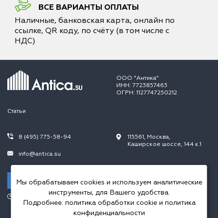
ВСЕ ВАРИАНТЫ ОПЛАТЫ
Наличные, банковская карта, онлайн по
ссылке, QR коду, по счёту (в том числе с
НДС)
ООО "Антика"
ИНН: 7723857463
ОГРН: 1127747250212
Статьи
8 (495) 775-58-94
115561, Москва,
Каширское шоссе, 144 к.1
info@antica.su
Заказать звонок
Мы обрабатываем cookies и используем аналитические
инструменты, для Вашего удобства.
Режим работы:
Подробнее:
политика обработки cookie
и
политика
Пн.-Пт. 10.00-20.00,
Сб.-Вс. 10.00-18.00
конфиденциальности