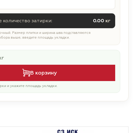
 количество затирки:
0.00
кг
чный. Размер плитки и ширина шва подставляются
ыбора выше; введите площадь укладки.
кг
В корзину
рки и укажите площадь укладки.