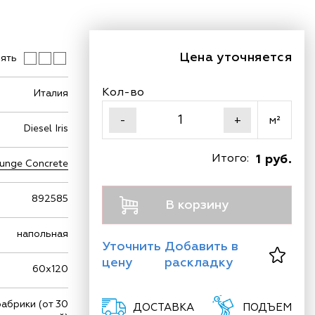
Цена уточняется
ять
Кол-во
Италия
м²
-
+
Diesel Iris
Итого:
1 руб.
unge Concrete
892585
В корзину
напольная
Уточнить
Добавить в
цену
раскладку
60х120
фабрики (от 30
ДОСТАВКА
ПОДЪЕМ