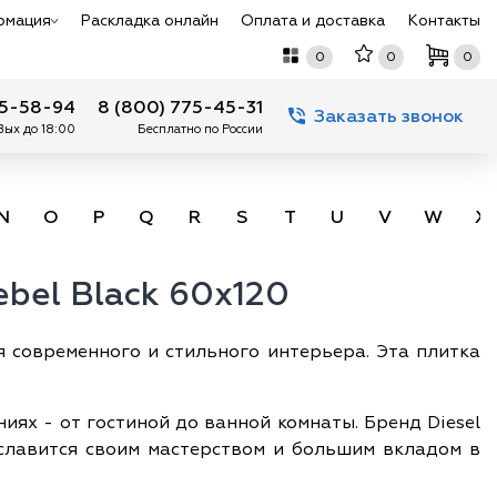
рмация
Раскладка онлайн
Оплата и доставка
Контакты
0
0
0
75-58-94
8 (800) 775-45-31
Заказать звонок
 Вых до 18:00
Бесплатно по России
N
O
P
Q
R
S
T
U
V
W
X
ebel Black 60x120
ия современного и стильного интерьера. Эта плитка
ях - от гостиной до ванной комнаты. Бренд Diesel
 славится своим мастерством и большим вкладом в