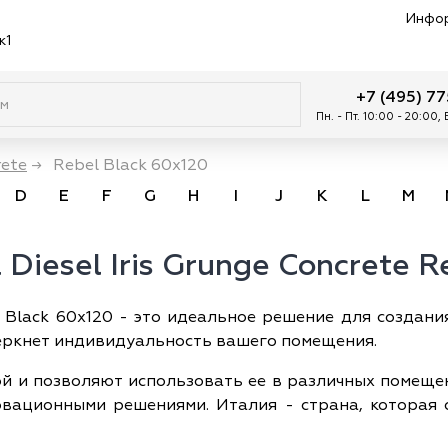
Инфо
к1
+7 (495) 7
Пн. - Пт. 10:00 - 20:00,
rete
→
Rebel Black 60x120
D
E
F
G
H
I
J
K
L
M
Diesel Iris Grunge Concrete R
el Black 60x120 - это идеальное решение для создан
дчеркнет индивидуальность вашего помещения.
й и позволяют использовать ее в различных помещени
нновационными решениями. Италия - страна, которая