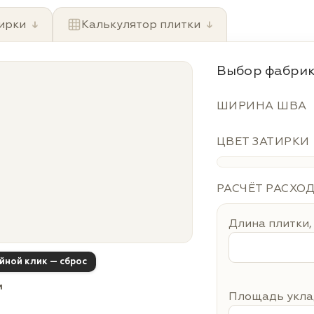
ирки
↓
Калькулятор плитки
↓
Выбор фабрик
ШИРИНА ШВА
ЦВЕТ ЗАТИРКИ
РАСЧЁТ РАСХО
Длина плитки,
ойной клик — сброс
м
Площадь уклад