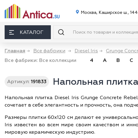
Москва, Каширское ш., 144
КАТАЛОГ
Главная
→
Все фабрики
→
Diesel Iris
→
Grunge Conc
Все фабрики:
Все коллекции
4
A
B
C
Напольная плитка 
Артикул:
191833
Напольная плитка Diesel Iris Grunge Concrete Reb
сочетает в себе элегантность и прочность, она по
Размеры плитки 60х120 см делают ее универсально
Iris известен во всем мире своим качеством и и
мировую керамическую индустрию.