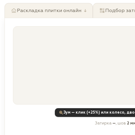
Раскладка плитки онлайн
↓
Подбор зат
Зум — клик (+25%) или колесо, дв
Затирка
—
, шов
2 м