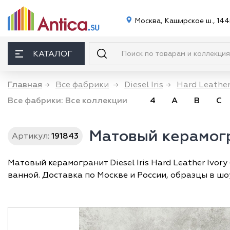
Москва, Каширское ш., 144
КАТАЛОГ
Главная
→
Все фабрики
→
Diesel Iris
→
Hard Leathe
Все фабрики:
Все коллекции
4
A
B
C
Матовый керамогра
Артикул:
191843
Матовый керамогранит Diesel Iris Hard Leather Ivor
ванной. Доставка по Москве и России, образцы в шо