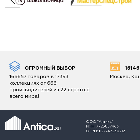
ОГРОМНЫЙ ВЫБОР
1614
168657 товаров в 17393
Москва, Каш
коллекциях от 666
производителей из 22 стран со
всего мира!
ООО "Антика"
ИНН: 7723857463
ОГРН: 1127747250212