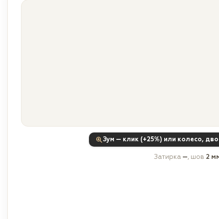
Зум — клик (+25%) или колесо, дв
Затирка
—
, шов
2 м