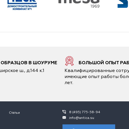
6 ОБРАЗЦОВ В ШОУРУМЕ
БОЛЬШОЙ ОПЫТ РА
ирское ш., д.144 к.1
Квалифицированные сотру
имеющие опыт работы боле
лет.
8 (495) 775-58-94
Статьи
info@antica.su