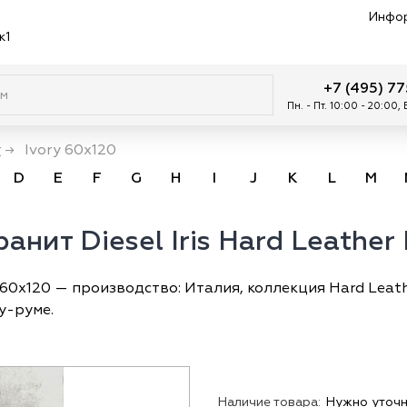
Инфо
к1
+7 (495) 7
Пн. - Пт. 10:00 - 20:00,
r
→
Ivory 60x120
D
E
F
G
H
I
J
K
L
M
нит Diesel Iris Hard Leather 
y 60x120 — производство: Италия, коллекция Hard Leath
у-руме.
Наличие товара:
Нужно уточн