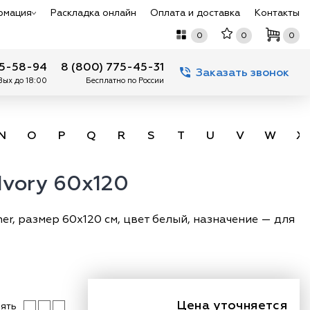
рмация
Раскладка онлайн
Оплата и доставка
Контакты
0
0
0
75-58-94
8 (800) 775-45-31
Заказать звонок
 Вых до 18:00
Бесплатно по России
N
O
P
Q
R
S
T
U
V
W
X
Ivory 60x120
er, размер 60х120 см, цвет белый, назначение — для
Цена уточняется
ять