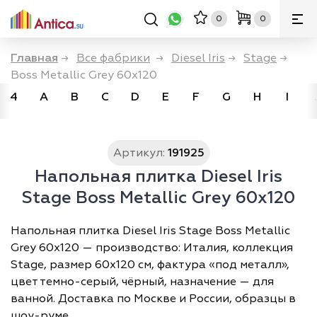
0
0
Главная
→
Все фабрики
→
Diesel Iris
→
Stage
→
Boss Metallic Grey 60x120
4
A
B
C
D
E
F
G
H
I
Артикул:
191925
Напольная плитка Diesel Iris
Stage Boss Metallic Grey 60x120
Напольная плитка Diesel Iris Stage Boss Metallic
Grey 60x120 — производство: Италия, коллекция
Stage, размер 60х120 см, фактура «под металл»,
цвет темно-серый, чёрный, назначение — для
ванной. Доставка по Москве и России, образцы в
шоу-руме.