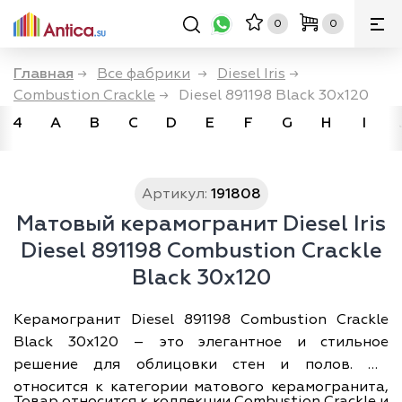
0
0
Главная
→
Все фабрики
→
Diesel Iris
→
Combustion Crackle
→
Diesel 891198 Black 30x120
4
A
B
C
D
E
F
G
H
I
Артикул:
191808
Матовый керамогранит Diesel Iris
Diesel 891198 Combustion Crackle
Black 30x120
Керамогранит Diesel 891198 Combustion Crackle
Black 30x120 – это элегантное и стильное
решение для облицовки стен и полов. Он
относится к категории матового керамогранита,
Товар относится к коллекции Combustion Crackle и