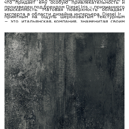
что придает ему особую привлекательность и
произведен под брендом Diesel Iris – признанного
изысканность. Матовая поверхность обладает
эксперта в области дизайна интерьера. Diesel Iris
приятным на ощупь шероховатым текстурным
– это итальянская компания, знаменитая своим
рисунком, который создает эффект "старого
прекрасным качеством и неповторимым стилем.
керамогранита". Такое покрытие обеспечивает
Керамогранит Diesel 891198 Combustion Crackle
надежное сцепление с обувью и обеспечивает
Black 30x120 изготовлен из экологически чистых
безопасность передвижения даже на влажной
материалов с использованием передовых
поверхности. Великолепный размер 30х120 см.
технологий, что гарантирует его долговечность и
позволяет использовать данный керамогранит
стойкость к внешним воздействиям. Этот товар
как в небольших помещениях, так и в просторных
прекрасно сочетается с различными
залах, подчеркивая их пространство и добавляя
интерьерными стилями и дополнительными
вместительность.
элементами декора. Заказывайте керамогранит
Diesel 891198 Combustion Crackle Black 30x120 уже
сегодня, чтобы создать неповторимую атмосферу
в вашем доме или офисе.