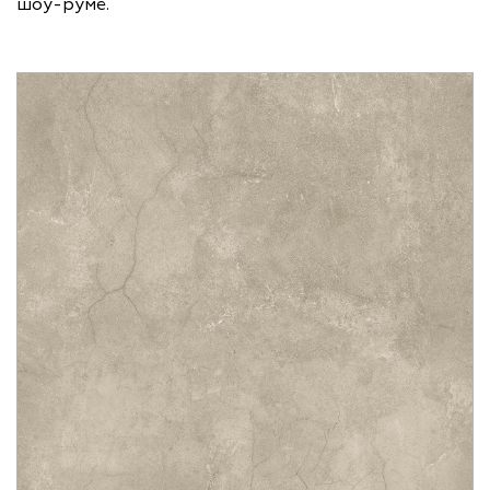
шоу-руме.