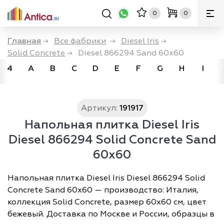
0
0
Главная
→
Все фабрики
→
Diesel Iris
→
Solid Concrete
→
Diesel 866294 Sand 60x60
4
A
B
C
D
E
F
G
H
I
Артикул:
191917
Напольная плитка Diesel Iris
Diesel 866294 Solid Concrete Sand
60x60
Напольная плитка Diesel Iris Diesel 866294 Solid
Concrete Sand 60x60 — производство: Италия,
коллекция Solid Concrete, размер 60х60 см, цвет
бежевый. Доставка по Москве и России, образцы в