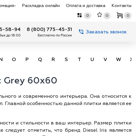
рмация
Раскладка онлайн
Оплата и доставка
Контакты
0
0
0
75-58-94
8 (800) 775-45-31
Заказать звонок
 Вых до 18:00
Бесплатно по России
N
O
P
Q
R
S
T
U
V
W
X
ic Grey 60x60
ильного и современного интерьера. Она относится к
л. Главной особенностью данной плитки является ее
нтности и стильности в ваш интерьер. Размер плитки
следует отметить, что бренд Diesel Iris является