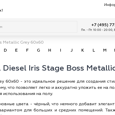
Инфо
к1
+7 (495) 7
Пн. - Пт. 10:00 - 20:00,
s Metallic Grey 60x60
D
E
F
G
H
I
J
K
L
M
Diesel Iris Stage Boss Metall
 Grey 60x60 - это идеальное решение для создания ст
у, что позволяет легко и аккуратно уложить ее на по
я использования на полу.
 основные цвета - чёрный, что немного добавит элега
вариантом для больших и средних помещений. Также 