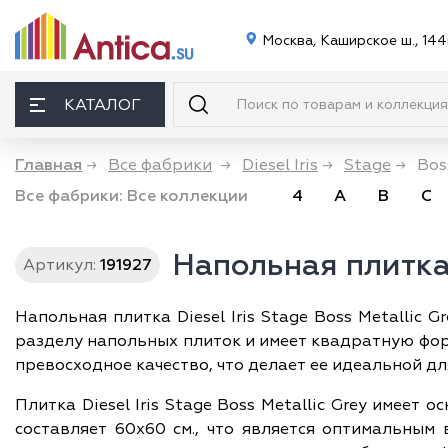
Москва, Каширское ш., 144
КАТАЛОГ
Главная
→
Все фабрики
→
Diesel Iris
→
Stage
→
Bos
Все фабрики:
Все коллекции
4
A
B
C
Напольная плитка 
Артикул:
191927
Напольная плитка Diesel Iris Stage Boss Metallic
разделу напольных плиток и имеет квадратную форм
превосходное качество, что делает ее идеальной дл
Плитка Diesel Iris Stage Boss Metallic Grey имеет
составляет 60х60 см., что является оптимальным 