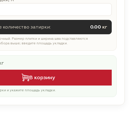
 количество затирки:
0.00
кг
чный. Размер плитки и ширина шва подставляются
ыбора выше; введите площадь укладки.
кг
В корзину
рки и укажите площадь укладки.