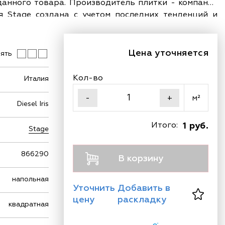
данного товара. Производитель плитки - компания
я Stage создана с учетом последних тенденций и
й внешний вид вашего пола.
Цена уточняется
ять
Кол-во
Италия
м²
-
+
Diesel Iris
Итого:
1 руб.
Stage
866290
В корзину
напольная
Уточнить
Добавить в
цену
раскладку
квадратная