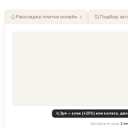
Раскладка плитки онлайн
↓
Подбор зат
Зум — клик (+25%) или колесо, дв
Затирка
—
, шов
2 м