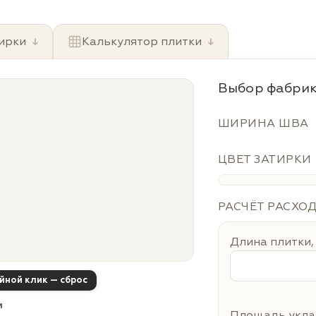
ирки
↓
Калькулятор плитки
↓
Выбор фабрик
ШИРИНА ШВА
ЦВЕТ ЗАТИРКИ
РАСЧЁТ РАСХО
Длина плитки,
ойной клик — сброс
м
Площадь уклад