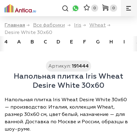
0
0
Главная
→
Все фабрики
→
Iris
→
Wheat
→
Desire White 30x60
4
A
B
C
D
E
F
G
H
I
Артикул:
191444
Напольная плитка Iris Wheat
Desire White 30x60
Напольная плитка Iris Wheat Desire White 30x60
— производство: Италия, коллекция Wheat,
размер 30х60 см, цвет белый, назначение — для
ванной. Доставка по Москве и России, образцы в
шоу-руме.