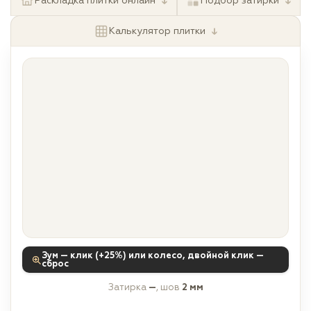
↓
↓
Раскладка плитки онлайн
Подбор затирки
↓
Калькулятор плитки
Зум — клик (+25%) или колесо, двойной клик —
сброс
Затирка
—
, шов
2 мм